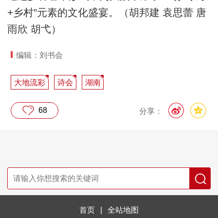
+乡村”元素的文化盛宴。（胡邦建 袁思蕾 唐
雨欣 胡弋）
编辑：刘书会
大地流彩
诗会
湖南
68
分享：
首页
|
全站地图