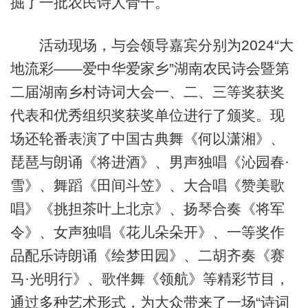
掘了一批农民诗人骨干。
活动现场，与会领导嘉宾分别为2024“大
地流彩——爱中华爱家乡”湖南农民诗会暨第
二届湖南乡村诗词大会一、二、三等奖获奖
代表和优秀组织奖获奖单位进行了颁奖。现
场还轮番表演了中国古典舞《何以潇湘》、
琵琶与朗诵《将进酒》、男声独唱《沁园春·
雪》、舞蹈《田间斗笠》、大合唱《赞美歌
唱》《挑担茶叶上北京》、扬琴合奏《将军
令》、女声独唱《花儿朵朵开》、一等奖作
品配乐诗朗诵《绘梦田园》、二胡齐奏《赛
马·光明行》、歌伴舞《领航》等精彩节目，
通过多种艺术形式，为大众带来了一场“诗词