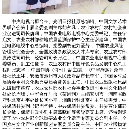
中央电视台原台长、光明日报社原总编辑、中国文学艺术
界联合会第十届全委会副主席胡占凡，农业农村部农村社会事
业促进司司长唐珂，中国农业电影电视中心党委书记、主任宁
启文，农业农村部耕地质量监测保护中心主任谢建华，中国农
业电影电视中心总编辑、党委副书记刘爱芳， 中国农业风险
管理研究会会长、全国政协参政议政人才库专家、农业农村部
原政法司司长、经管司司长张红宇，中国农业电影电视中心党
委委员、副主任庞博，农业农村部中国绿色食品发展中心总工
程师张志华 ，中国作协《诗刊》副主编、《中华辞赋》杂志
社社长王冰，安徽省池州市人民政府副市长李军，中国乡村发
展协会乡村文化振兴委员会常务副主任、中国农业出版社原副
总编辑李耀辉，农业农村部农村社会事业促进司乡村文化指导
处处长周峰，中华合作时报《茶周刊》主编安明霞，湖南省政
府驻北京办事处处长陶小平，湘西州驻北京办主任杨再贵，中
共保靖县委副书记周华特，中共保靖县委常委、县委宣传部部
长金敏，保靖县政协副主席葛晓红等领导嘉宾出席。还特别邀
请了农业农村部全球重要农业文化遗产专家委员会副主任、全
国乡村文化产业创新联盟专家委员会副主任、中国农业博物馆