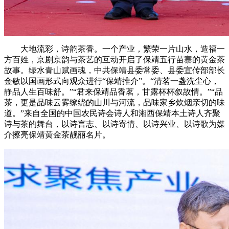
大地流彩，诗韵茶香。一个产业，繁荣一片山水，造福一
方百姓，京剧京韵与茶艺的互动开启了保靖五行苗寨的黄金茶
故事。绿水青山赋画魂，中共保靖县委常委、县委宣传部部长
金敏以国画形式向观众进行“保靖推介”。“清茗一盏洗尘心，
静品人生百味舒。”“君来保靖品香茗，甘露杯杯叙故情。”“品
茶，更是品味云雾缭绕的山川与河流，品味家乡炊烟亲切的味
道。”来自全国的中国农民诗会诗人和湘西保靖本土诗人齐聚
诗与茶的舞台，以诗言志、以诗寄情、以诗兴业、以诗歌为媒
介擦亮保靖黄金茶靓丽名片。