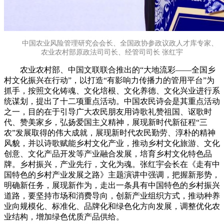
中国农业风险管理研究会会长、全国政协参政议政人才库专家、
农业农村部原政法司司长、经管司司长 张红宇
农业农村部、中国文联联合推出的“大地流彩——全国乡
村文化振兴在行动”，以打造“有影响力传播力的管用平台”为
抓手，按照文化铸魂、文化培根、文化养德、文化兴业进行系
统谋划，提出了十二项重点活动。中国农民诗会是其重点活动
之一，目的在于引导广大农民朋友用诗歌礼赞祖国、讴歌时
代、赞美家乡，弘扬爱国主义精神，展现新时代新征程“三
农”发展取得的伟大成就，展现新时代农民勤劳、淳朴的精神
风貌，并以诗歌赋能乡村文化产业，推动乡村文化旅游、文化
创意、文化产品开发等产业融合发展，培育乡村文化特色品
牌。乡村振兴，产业先行，文化为魂。张红宇会长在《走有中
国特色的乡村产业发展之路》主题演讲中强调，把握新形势，
明确新任务，展现新作为，走出一条具有中国特色的乡村振兴
道路，要坚持市场和消费导向，创新产业组织方式，推动种养
业向规模化、标准化、品牌化和绿色化方向发展，调整优化农
业结构，增加绿色优质产品供给。