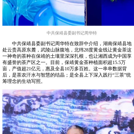
中共保靖县委副书记周华特
中共保靖县委副书记周华特在致辞中介绍，湖南保靖县地
处云贵高原东麓，武陵山脉腹地，北纬28度黄金线让黄金茶这
一神奇的茶种在保靖的土壤里深深扎根，也让湘西成为中国享
有盛誉的茶产区之一。目前，保靖黄金茶种植面积超15.5万
亩，产值超21亿元，惠及全县10万多百姓。这一串串数据背
后，是茶农汗水与智慧的结晶；是全县上下深入践行“三茶”统
筹理念的生动写照。