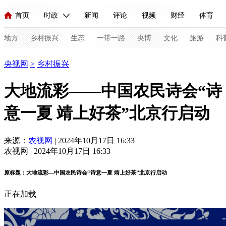
首页
时政
新闻
评论
视频
财经
体育
人民领袖习近平
直播
海外频道
片库
iPanda
栏目大全
联播+
English
中国领导人
节目单
Монгол
听音
央视快评
微视频
习式妙语
主持人
地方
乡村振兴
生态
一带一路
央博
文化
旅游
科
乡村振兴
央视网
>
乡村振兴
总台春晚
网络春晚
共产党员网
秧纪录
纪录片网
大地流彩——中国农民诗会“诗
意一夏 靖上好茶”北京行启动
新闻
国内
国际
评论
经济
军事
科技
法
人民领袖习近平
联播+
热解读
天天学习
习式妙语
来源：
农视网
| 2024年10月17日 16:33
农视网 | 2024年10月17日 16:33
视频
小央视频
小央直播
直播中国
熊猫频道
V
原标题：大地流彩—中国农民诗会“诗意一夏 靖上好茶”北京行启动
现场
前线
比划
快看
蓝海中国
新兵请入列
正在加载
体育
直播
竞猜
2026年世界杯
2026年冬奥会
C
VIP会员
CCTV奥林匹克频道
生活体育大会
体育江湖