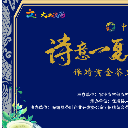
财经
教育
乡村振兴
生态环境
一带一路
央博
大国智造
大国展会
大国保险
云顶对话
云起
超
CCTV.节目官网
直播
节目单
栏目
片库
热播榜