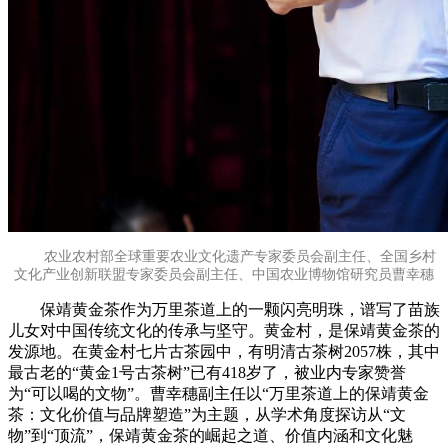
农业农村部全球重要农业文化遗产专家委员会副主任、全国乡村
文化产业创新联盟专家委员会副主任、中国农业博物馆研究员曹幸穗
保靖黄金茶作为万里茶道上的一颗闪亮明珠，谱写了苗族
儿女对中国传统文化的传承与坚守。黄金村，是保靖黄金茶的
发源地。在黄金村七片古茶园中，有明清古茶树2057株，其中
最古老的“黄金1号古茶树”已有418岁了，被业内专家赞誉
为“可以喝的文物”。曹幸穗副主任以“万里茶道上的保靖黄金
茶：文化价值与品牌塑造”为主题，从学术角度探访从“文
物”到“顶流”，保靖黄金茶的崛起之道、价值内涵和文化魅