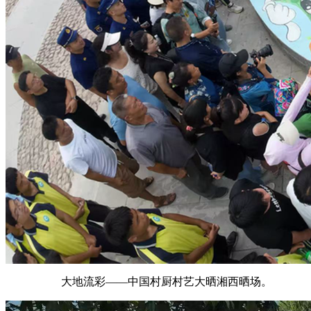
大地流彩——中国村厨村艺大晒湘西晒场。