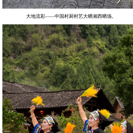
大地流彩——中国村厨村艺大晒湘西晒场。