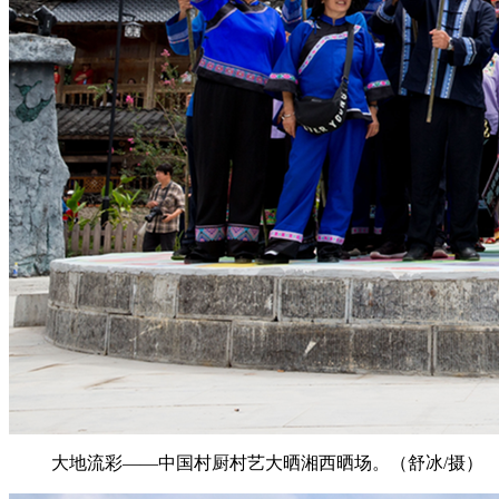
大地流彩——中国村厨村艺大晒湘西晒场。（舒冰/摄）