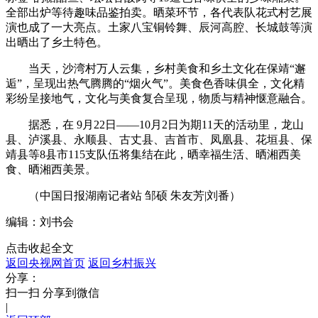
全部出炉等待趣味品鉴拍卖。晒菜环节，各代表队花式村艺展
演也成了一大亮点。土家八宝铜铃舞、辰河高腔、长城鼓等演
出晒出了乡土特色。
当天，沙湾村万人云集，乡村美食和乡土文化在保靖“邂
逅”，呈现出热气腾腾的“烟火气”。美食色香味俱全，文化精
彩纷呈接地气，文化与美食复合呈现，物质与精神惬意融合。
据悉，在 9月22日——10月2日为期11天的活动里，龙山
县、泸溪县、永顺县、古丈县、吉首市、凤凰县、花垣县、保
靖县等8县市115支队伍将集结在此，晒幸福生活、晒湘西美
食、晒湘西美景。
（中国日报湖南记者站 邹硕 朱友芳|刘番）
编辑：刘书会
点击收起全文
返回央视网首页
返回乡村振兴
分享：
扫一扫 分享到微信
|