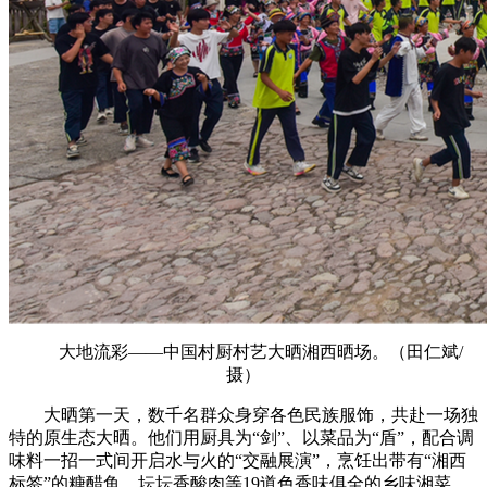
大地流彩——中国村厨村艺大晒湘西晒场。（田仁斌/
摄）
大晒第一天，数千名群众身穿各色民族服饰，共赴一场独
特的原生态大晒。他们用厨具为“剑”、以菜品为“盾”，配合调
味料一招一式间开启水与火的“交融展演”，烹饪出带有“湘西
标签”的糖醋鱼、坛坛香酸肉等19道色香味俱全的乡味湘菜。