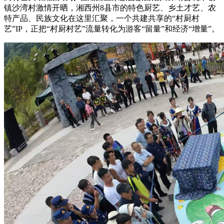
镇沙湾村激情开晒，湘西州8县市的特色厨艺、乡土才艺、农
财经
教育
乡村振兴
生态环境
一带一路
央博
特产品、民族文化在这里汇聚，一个共建共享的“村厨村
艺”IP，正把“村厨村艺”流量转化为游客“留量”和经济“增量”。
大国智造
大国展会
大国保险
云顶对话
云起
超
CCTV.节目官网
直播
节目单
栏目
片库
热播榜