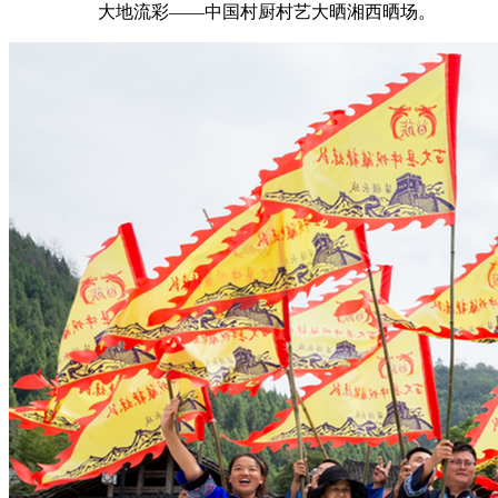
大地流彩——中国村厨村艺大晒湘西晒场。