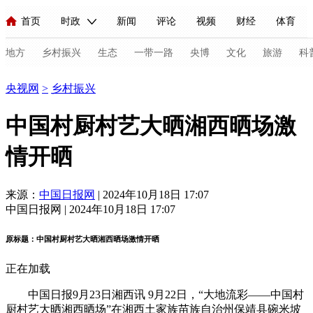
首页
时政
新闻
评论
视频
财经
体育
人民领袖习近平
直播
海外频道
片库
iPanda
栏目大全
联播+
English
中国领导人
节目单
Монгол
听音
央视快评
微视频
习式妙语
主持人
地方
乡村振兴
生态
一带一路
央博
文化
旅游
科
乡村振兴
央视网
>
乡村振兴
总台春晚
网络春晚
共产党员网
秧纪录
纪录片网
中国村厨村艺大晒湘西晒场激
情开晒
新闻
国内
国际
评论
经济
军事
科技
法
人民领袖习近平
联播+
热解读
天天学习
习式妙语
来源：
中国日报网
| 2024年10月18日 17:07
中国日报网 | 2024年10月18日 17:07
视频
小央视频
小央直播
直播中国
熊猫频道
V
原标题：中国村厨村艺大晒湘西晒场激情开晒
现场
前线
比划
快看
蓝海中国
新兵请入列
正在加载
体育
直播
竞猜
2026年世界杯
2026年冬奥会
C
中国日报9月23日湘西讯 9月22日，“大地流彩——中国村
VIP会员
CCTV奥林匹克频道
生活体育大会
体育江湖
厨村艺大晒湘西晒场”在湘西土家族苗族自治州保靖县碗米坡