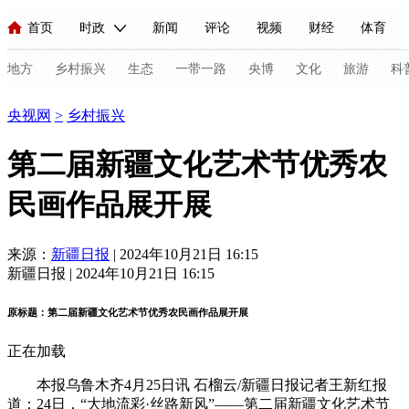
首页
时政
新闻
评论
视频
财经
体育
人民领袖习近平
直播
海外频道
片库
iPanda
栏目大全
联播+
English
中国领导人
节目单
Монгол
听音
央视快评
微视频
习式妙语
主持人
地方
乡村振兴
生态
一带一路
央博
文化
旅游
科
乡村振兴
央视网
>
乡村振兴
总台春晚
网络春晚
共产党员网
秧纪录
纪录片网
第二届新疆文化艺术节优秀农
民画作品展开展
新闻
国内
国际
评论
经济
军事
科技
法
人民领袖习近平
联播+
热解读
天天学习
习式妙语
来源：
新疆日报
| 2024年10月21日 16:15
新疆日报 | 2024年10月21日 16:15
视频
小央视频
小央直播
直播中国
熊猫频道
V
原标题：第二届新疆文化艺术节优秀农民画作品展开展
现场
前线
比划
快看
蓝海中国
新兵请入列
正在加载
体育
直播
竞猜
2026年世界杯
2026年冬奥会
C
本报乌鲁木齐4月25日讯 石榴云/新疆日报记者王新红报
VIP会员
CCTV奥林匹克频道
生活体育大会
体育江湖
道：24日，“大地流彩·丝路新风”——第二届新疆文化艺术节