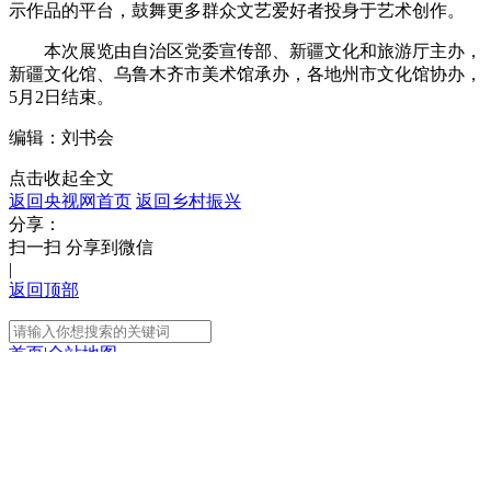
示作品的平台，鼓舞更多群众文艺爱好者投身于艺术创作。
本次展览由自治区党委宣传部、新疆文化和旅游厅主办，
新疆文化馆、乌鲁木齐市美术馆承办，各地州市文化馆协办，
5月2日结束。
编辑：刘书会
点击收起全文
返回央视网首页
返回乡村振兴
分享：
扫一扫 分享到微信
|
返回顶部
首页
|
全站地图
京ICP备10003349号-1
中央广播电视总台
央视网
版权所有
正在阅读：
第二届新疆文化艺术节优秀农民
画作品展开展