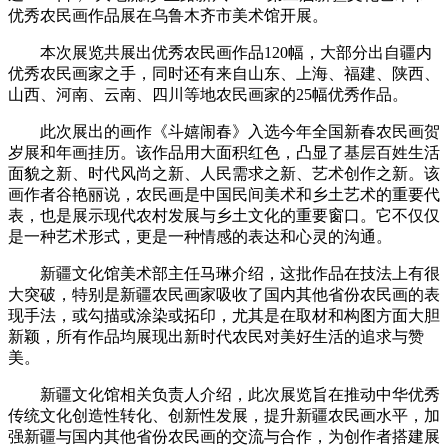
优秀农民画作品展在乌鲁木齐市美术馆开展。
财经
教育
乡村振兴
生态环境
一带一路
央博
本次展览共展出优秀农民画作品120幅，大部分出自疆内
大国智造
大国展会
大国保险
云顶对话
云起
超
优秀农民画家之手，同时还有来自山东、上海、福建、陕西、
山西、河南、云南、四川等地农民画家的25幅优秀作品。
此次展出的画作《斗嬉闹春》入选今年全国新春农民画贺
岁展和年画挂历。该作品用大面积红色，凸显了基层百姓生活
面貌之新、时代风尚之新、人民需求之新、艺术创作之新。该
画作者谷艳丽说，农民画是中国民间美术和乡土艺术的重要代
CCTV.节目官网
直播
节目单
栏目
片库
收视榜
表，也是展示现代农村发展与乡土文化的重要窗口。它不仅仅
是一种艺术形式，更是一种情感的表达和心灵的沟通。
新疆文化馆美术部主任马琳介绍，这批作品在技法上有很
大突破，特别是新疆农民画家吸收了国内其他省份农民画的表
现手法，或勾描或涂染或拓印，尤其是在取材和构图方面大胆
新颖，所有作品均展现出新时代农民对美好生活的追求与赞
美。
新疆文化馆相关负责人介绍，此次展览旨在推动中华优秀
传统文化创造性转化、创新性发展，提升新疆农民画水平，加
强新疆与国内其他省份农民画的交流与合作，为创作者搭建展