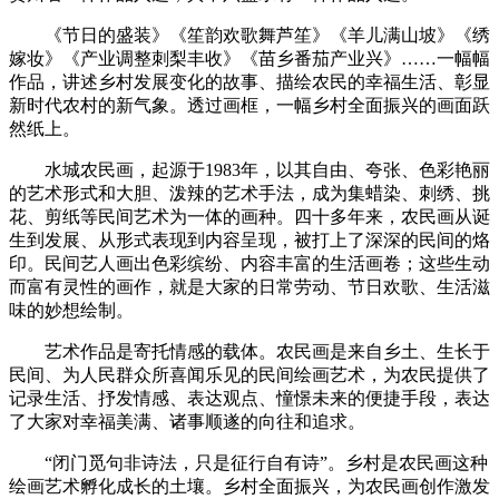
《节日的盛装》《笙韵欢歌舞芦笙》《羊儿满山坡》《绣
财经
教育
乡村振兴
生态环境
一带一路
央博
嫁妆》《产业调整刺梨丰收》《苗乡番茄产业兴》……一幅幅
大国智造
大国展会
大国保险
云顶对话
云起
超
作品，讲述乡村发展变化的故事、描绘农民的幸福生活、彰显
新时代农村的新气象。透过画框，一幅乡村全面振兴的画面跃
然纸上。
水城农民画，起源于1983年，以其自由、夸张、色彩艳丽
的艺术形式和大胆、泼辣的艺术手法，成为集蜡染、刺绣、挑
花、剪纸等民间艺术为一体的画种。四十多年来，农民画从诞
CCTV.节目官网
直播
节目单
栏目
片库
热播榜
生到发展、从形式表现到内容呈现，被打上了深深的民间的烙
印。民间艺人画出色彩缤纷、内容丰富的生活画卷；这些生动
而富有灵性的画作，就是大家的日常劳动、节日欢歌、生活滋
味的妙想绘制。
艺术作品是寄托情感的载体。农民画是来自乡土、生长于
民间、为人民群众所喜闻乐见的民间绘画艺术，为农民提供了
记录生活、抒发情感、表达观点、憧憬未来的便捷手段，表达
了大家对幸福美满、诸事顺遂的向往和追求。
“闭门觅句非诗法，只是征行自有诗”。乡村是农民画这种
绘画艺术孵化成长的土壤。乡村全面振兴，为农民画创作激发