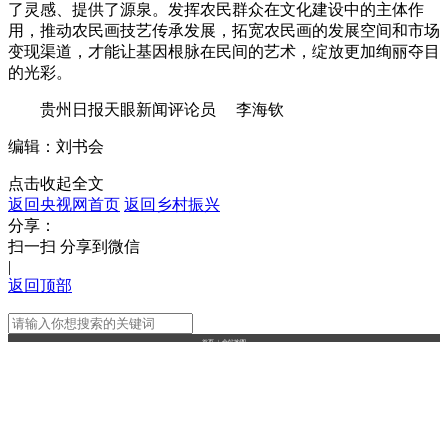
了灵感、提供了源泉。发挥农民群众在文化建设中的主体作
用，推动农民画技艺传承发展，拓宽农民画的发展空间和市场
变现渠道，才能让基因根脉在民间的艺术，绽放更加绚丽夺目
的光彩。
贵州日报天眼新闻评论员 李海钦
编辑：刘书会
点击收起全文
返回央视网首页
返回乡村振兴
分享：
扫一扫 分享到微信
|
返回顶部
首页
|
全站地图
京ICP备10003349号-1
中央广播电视总台
央视网
版权所有
正在阅读：
「多彩新论」农民画是基因根脉
在民间的艺术
分享