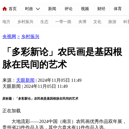
首页
时政
新闻
评论
视频
财经
体育
人民领袖习近平
直播
海外频道
片库
iPanda
栏目大全
联播+
English
中国领导人
节目单
Монгол
听音
央视快评
微视频
习式妙语
主持人
地方
乡村振兴
生态
一带一路
央博
文化
旅游
科
乡村振兴
央视网
>
乡村振兴
总台春晚
网络春晚
共产党员网
秧纪录
纪录片网
「多彩新论」农民画是基因根
脉在民间的艺术
新闻
国内
国际
评论
经济
军事
科技
法
人民领袖习近平
联播+
热解读
天天学习
习式妙语
来源：
天眼新闻
| 2024年11月05日 11:49
天眼新闻 | 2024年11月05日 11:49
视频
小央视频
小央直播
直播中国
熊猫频道
V
原标题：「多彩新论」农民画是基因根脉在民间的艺术
现场
前线
比划
快看
蓝海中国
新兵请入列
正在加载
体育
直播
竞猜
2026年世界杯
2026年冬奥会
C
大地流彩——2024中国（南京）农民画优秀作品双年展，
VIP会员
CCTV奥林匹克频道
生活体育大会
体育江湖
贵州省23件作品入选，其中六盘水有11件作品入选。