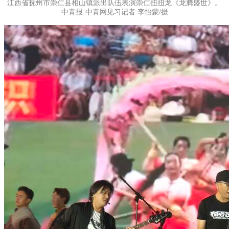
江西省抚州市崇仁县相山镇派出队伍表演崇仁扭扭龙《龙腾盛世》。
中青报·中青网见习记者 李怡蒙/摄