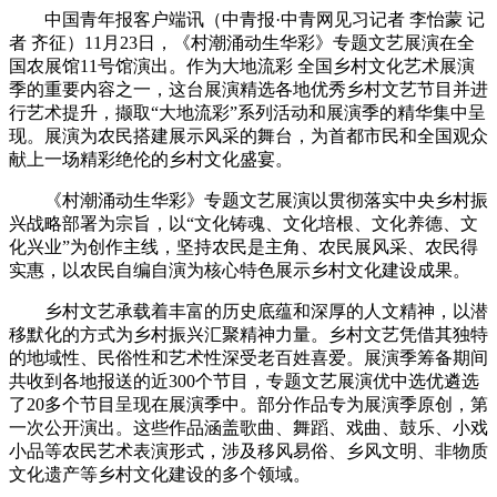
中国青年报客户端讯（中青报·中青网见习记者 李怡蒙 记
财经
教育
乡村振兴
生态环境
一带一路
央博
者 齐征）11月23日，《村潮涌动生华彩》专题文艺展演在全
国农展馆11号馆演出。作为大地流彩 全国乡村文化艺术展演
大国智造
大国展会
大国保险
云顶对话
云起
超
季的重要内容之一，这台展演精选各地优秀乡村文艺节目并进
行艺术提升，撷取“大地流彩”系列活动和展演季的精华集中呈
现。展演为农民搭建展示风采的舞台，为首都市民和全国观众
献上一场精彩绝伦的乡村文化盛宴。
《村潮涌动生华彩》专题文艺展演以贯彻落实中央乡村振
CCTV.节目官网
直播
节目单
栏目
片库
热播榜
兴战略部署为宗旨，以“文化铸魂、文化培根、文化养德、文
化兴业”为创作主线，坚持农民是主角、农民展风采、农民得
实惠，以农民自编自演为核心特色展示乡村文化建设成果。
乡村文艺承载着丰富的历史底蕴和深厚的人文精神，以潜
移默化的方式为乡村振兴汇聚精神力量。乡村文艺凭借其独特
的地域性、民俗性和艺术性深受老百姓喜爱。展演季筹备期间
共收到各地报送的近300个节目，专题文艺展演优中选优遴选
了20多个节目呈现在展演季中。部分作品专为展演季原创，第
一次公开演出。这些作品涵盖歌曲、舞蹈、戏曲、鼓乐、小戏
小品等农民艺术表演形式，涉及移风易俗、乡风文明、非物质
文化遗产等乡村文化建设的多个领域。