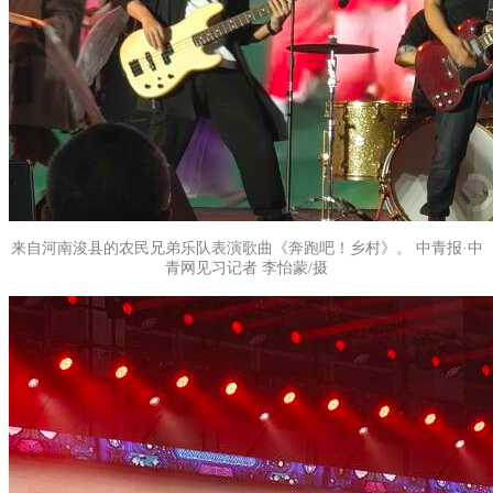
来自河南浚县的农民兄弟乐队表演歌曲《奔跑吧！乡村》。 中青报·中
青网见习记者 李怡蒙/摄