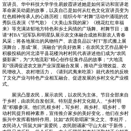
宣讲员、华中科技大学学生易姣霞讲述她是如何采访和宣讲老
革命家吴幼庭的故事，以及自己是如何从红色文化宣讲员变为
红色精神传承人的心路历程；组织今年“村舞”活动中涌现的优
秀队伍表演《节气歌》《大美山东我的家》《桃花红红幸福
来》等充满浓郁地方特色和乡土风情的广场舞、村舞节目；邀
请“村BA”冠军队和明星队展示农文体融合成效和新农人青春
风采；将各地展出的风物特产、农遗良品以“村T”形式搬上展
演舞台，形成“展、演融合”的良好效果；在农民文艺作品展中
积极投稿的河北滦平县花楼沟村村民代表讲述他们成为“农民
摄影家”，为“大地流彩”精心创作征集作品的故事；“大地流
彩”强调促进农文旅产业深度融合发展，推动产业增效益、农
民增收入、农村增活力，《请到武夷来吃茶》就代表性的反映
了文化产业与特色产业相互融合、促进发展的乡村文化产业模
式。
展演凸显农民，展示农民，以农民为主体。节目全部来自
于乡村，由农民自发创演。特别是乡村文化能人、“乡村明
星”积极参演。他们扎根乡村，写乡村、画乡村、唱乡村，带
动村民提升精神素养，宣传推介家乡的美好变化，他们在乡村
振兴中发挥着独特作用。比如“农民歌唱家”朱之文、李桂芹，
农民诗人“田鼠大婶”裴爱民，农民朗诵家“守山大叔”于新伟，