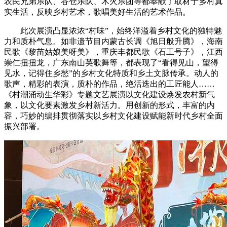
农民兄弟乐队、谷仓乐队、木火乐团等都奉献了取材于乡村真
实生活，反映乡村艺术，歌唱美好生活的艺术作品。
此次展演凸显浓浓“村味”，始终洋溢着乡村文化的独特魅
力和质朴气息。如非遗节目内蒙古长调《旭日般升腾》，海南
民歌《黎苗姑娘美呀美》，重庆丰都民歌《石工号子》，江西
崇仁扭扭龙，广东南山英歌舞等，都表现了“看得见山，望得
见水，记得住乡愁”的乡村文化特质和乡土文脉传承。动人的
歌声，精彩的表演，质朴的作品，绝活迭出的工匠能人……
《村潮涌动生华彩》专题文艺展演以文化建设焕发农村新气
象，以文化要素激发乡村新活力。用创新的形式，丰富的内
容，巧妙的编排贯彻落实以乡村文化建设赋能新时代乡村全面
振兴部署。