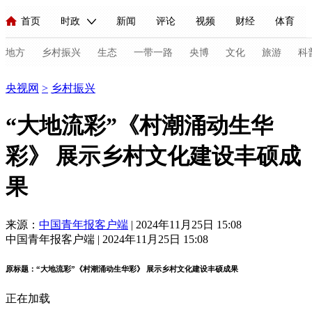
首页
时政
新闻
评论
视频
财经
体育
人民领袖习近平
直播
海外频道
片库
iPanda
栏目大全
联播+
English
中国领导人
节目单
Монгол
听音
央视快评
微视频
习式妙语
主持人
地方
乡村振兴
生态
一带一路
央博
文化
旅游
科
乡村振兴
央视网
>
乡村振兴
总台春晚
网络春晚
共产党员网
秧纪录
纪录片网
“大地流彩”《村潮涌动生华
彩》 展示乡村文化建设丰硕成
新闻
国内
国际
评论
经济
军事
科技
法
果
人民领袖习近平
联播+
热解读
天天学习
习式妙语
视频
小央视频
小央直播
直播中国
熊猫频道
V
来源：
中国青年报客户端
| 2024年11月25日 15:08
中国青年报客户端 | 2024年11月25日 15:08
现场
前线
比划
快看
蓝海中国
新兵请入列
原标题：“大地流彩”《村潮涌动生华彩》 展示乡村文化建设丰硕成果
体育
直播
竞猜
2026年世界杯
2026年冬奥会
C
正在加载
VIP会员
CCTV奥林匹克频道
生活体育大会
体育江湖