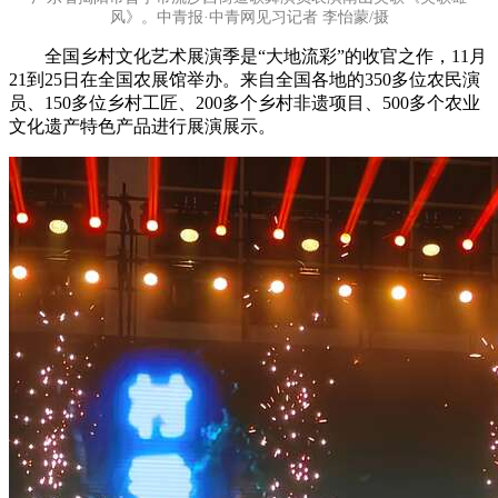
风》。中青报·中青网见习记者 李怡蒙/摄
全国乡村文化艺术展演季是“大地流彩”的收官之作，11月
21到25日在全国农展馆举办。来自全国各地的350多位农民演
员、150多位乡村工匠、200多个乡村非遗项目、500多个农业
文化遗产特色产品进行展演展示。