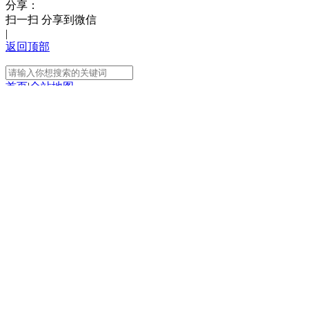
分享：
扫一扫 分享到微信
|
返回顶部
首页
|
全站地图
京ICP备10003349号-1
中央广播电视总台
央视网
版权所有
正在阅读：
“大地流彩”《村潮涌动生华彩》
展示乡村文化建设丰硕成果
分享
扫一扫 分享到微信
手机看