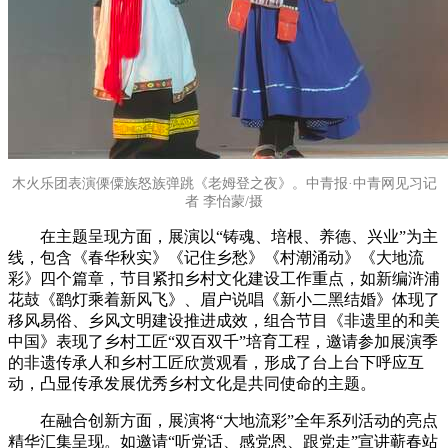
木火乐团表演傈僳族怒族弹跳《老姆登之夜》。中青报·中青网见习记
者 李怡蒙/摄
在主题呈现方面，展演以“铸魂、培根、养德、兴业”为主
线，包含《春华秋实》《记住乡愁》《村潮涌动》《大地流
彩》四个篇章，节目紧扣乡村文化建设工作重点，如新编浒浦
花鼓《鹞灯乘着新风飞》、眉户说唱《新小二黑结婚》体现了
移风易俗、乡风文明建设推进成效，组合节目《非遗里的和美
中国》表现了乡村工匠“双百双千”培育工程，邀请参加展演季
的非遗传承人和乡村工匠欣赏观看，形成了台上台下呼应互
动，凸显传承发展优秀乡村文化是共同使命的主题。
在融合创新方面，展演将“大地流彩”全年系列活动的亮点
精华汇集呈现。如邀请“听党话、感党恩、跟党走”宣讲蕲春站