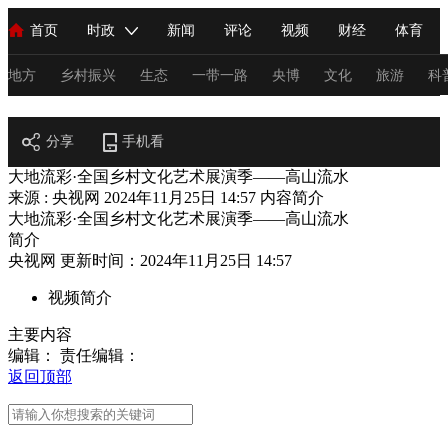
首页
时政
新闻
评论
视频
财经
体育
人民领袖习近平
直播
海外频道
片库
iPanda
栏目大全
联播+
English
中国领导人
节目单
Монгол
听音
央视快评
微视频
习式妙语
主持人
地方
乡村振兴
生态
一带一路
央博
文化
旅游
科
乡村振兴
总台春晚
分享
手机看
网络春晚
共产党员网
秧纪录
纪录片网
大地流彩·全国乡村文化艺术展演季——高山流水
来源 : 央视网
2024年11月25日 14:57
内容简介
大地流彩·全国乡村文化艺术展演季——高山流水
新闻
国内
国际
评论
经济
军事
科技
法
简介
央视网 更新时间：2024年11月25日 14:57
人民领袖习近平
联播+
热解读
天天学习
习式妙语
视频简介
视频
小央视频
小央直播
直播中国
熊猫频道
V
主要内容
现场
前线
比划
快看
蓝海中国
新兵请入列
编辑：
责任编辑：
返回顶部
体育
直播
竞猜
2026年世界杯
2026年冬奥会
C
VIP会员
CCTV奥林匹克频道
生活体育大会
体育江湖