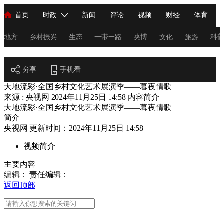
首页
时政
新闻
评论
视频
财经
体育
人民领袖习近平
直播
海外频道
片库
iPanda
栏目大全
联播+
English
中国领导人
节目单
Монгол
听音
央视快评
微视频
习式妙语
主持人
地方
乡村振兴
生态
一带一路
央博
文化
旅游
科
乡村振兴
总台春晚
分享
手机看
网络春晚
共产党员网
秧纪录
纪录片网
大地流彩·全国乡村文化艺术展演季——暮夜情歌
来源 : 央视网
2024年11月25日 14:58
内容简介
大地流彩·全国乡村文化艺术展演季——暮夜情歌
新闻
国内
国际
评论
经济
军事
科技
法
简介
央视网 更新时间：2024年11月25日 14:58
人民领袖习近平
联播+
热解读
天天学习
习式妙语
视频简介
视频
小央视频
小央直播
直播中国
熊猫频道
V
主要内容
现场
前线
比划
快看
蓝海中国
新兵请入列
编辑：
责任编辑：
返回顶部
体育
直播
竞猜
2026年世界杯
2026年冬奥会
C
VIP会员
CCTV奥林匹克频道
生活体育大会
体育江湖