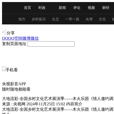
首页
时政
新闻
评论
视频
财经
人民领袖习近平
直播
海外频道
片库
iPanda
栏目大全
联播+
English
中国领导人
节目单
Монгол
听音
央视快评
微视频
习
地方
乡村振兴
生态
一带一路
央博
文化
乡村振兴
分享
总台春晚
网络春晚
共产党员网
秧纪录
QQ
QQ空间
微博
微信
复制页面地址
新闻
国内
国际
评论
经济
军事
人民领袖习近平
联播+
热解读
天天学习
手机看
视频
小央视频
小央直播
直播中国
熊猫
央视影音APP
现场
前线
比划
快看
蓝海中国
新兵
随时随地都能看
大地流彩·全国乡村文化艺术展演季——木火乐团《情人邀约调
体育
直播
竞猜
2026年世界杯
2026年
来源 : 央视网
2024年11月25日 15:02
内容简介
大地流彩·全国乡村文化艺术展演季——木火乐团《情人邀约调
VIP会员
CCTV奥林匹克频道
生活体育大会