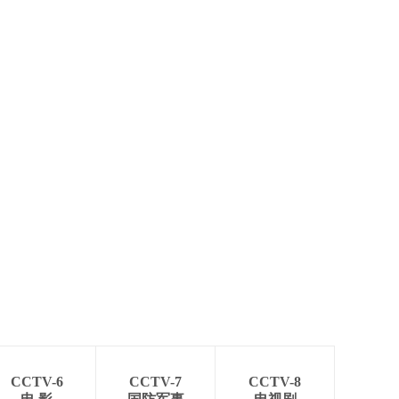
艺术
汽车
数智
5G
产业+
时尚
天气
才艺
网展
央央好物
CCTV-6
CCTV-7
CCTV-8