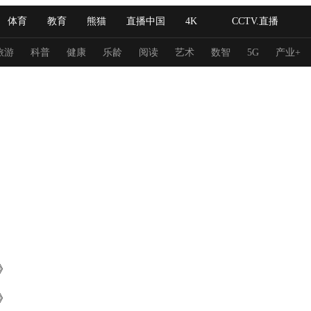
体育
教育
熊猫
直播中国
4K
CCTV.直播
式妙语
主持人
下载央视影音
热解读
天天学习
旅游
科普
健康
乐龄
阅读
艺术
数智
5G
产业+
纪录片网
国家大剧院
大型活动
科技
法治
文娱
人物
公益
图片
习式妙语
央视快评
央视网评
光华锐评
锋面
频道
VR/AR
4K专区
全景新闻
请入列
人生第一次
人生第二次
》
冬奥会
CBA
NBA
中超
国足
国际足球
网球
综
》
体育江湖
文化体育
冰雪道路
足球道路