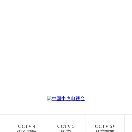
央博
非遗
文化
旅游
科普
健康
乐龄
阅读
云起
超级工厂
智敬中国
全民健康
颜选攻略
海洋
热播榜
总台企业白名单
CCTV-4
CCTV-5
CCTV-5+