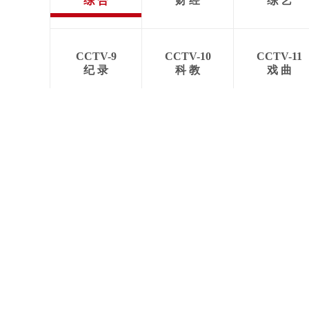
综 合
财 经
综 艺
CCTV-9
CCTV-10
CCTV-11
纪 录
科 教
戏 曲
关于我们
业务