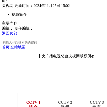
简介
央视网 更新时间：2024年11月25日 15:02
财经
教育
乡村振兴
生态环境
一带一路
视频简介
大国智造
大国展会
大国保险
云顶对话
主要内容
编辑：
责任编辑：
返回顶部
首页
|
全站地图
CCTV.节目官网
直播
节目单
栏目
片库
京ICP备10003349号-1
中央广播电视总台
央视网
版权所有
CCTV-1
CCTV-2
CCTV-3