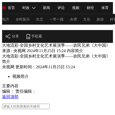
首页
时政
新闻
评论
视频
财经
体育
人民领袖习近平
直播
海外频道
片库
iPanda
栏目大全
联播+
English
中国领导人
节目单
Монгол
听音
央视快评
微视频
习式妙语
主持人
地方
乡村振兴
生态
一带一路
央博
文化
旅游
科
乡村振兴
总台春晚
分享
手机看
网络春晚
共产党员网
秧纪录
纪录片网
大地流彩·全国乡村文化艺术展演季——农民兄弟《大中国》
来源 : 央视网
2024年11月25日 15:24
内容简介
大地流彩·全国乡村文化艺术展演季——农民兄弟《大中国》
新闻
国内
国际
评论
经济
军事
科技
法
简介
央视网 更新时间：2024年11月25日 15:24
人民领袖习近平
联播+
热解读
天天学习
习式妙语
视频简介
视频
小央视频
小央直播
直播中国
熊猫频道
V
主要内容
现场
前线
比划
快看
蓝海中国
新兵请入列
编辑：
责任编辑：
返回顶部
体育
直播
竞猜
2026年世界杯
2026年冬奥会
C
VIP会员
CCTV奥林匹克频道
生活体育大会
体育江湖