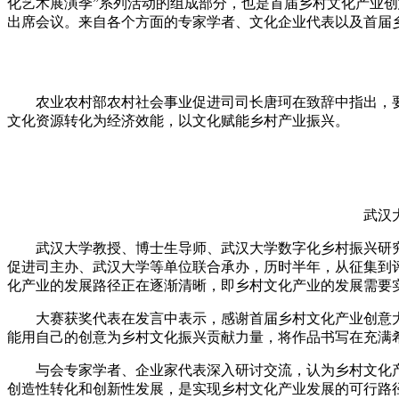
化艺术展演季”系列活动的组成部分，也是首届乡村文化产业
出席会议。来自各个方面的专家学者、文化企业代表以及首届
财经
教育
乡村振兴
生态环境
一带一路
大国智造
大国展会
大国保险
云顶对话
农业农村部农村社会事业促进司司长唐珂在致辞中指出，要
文化资源转化为经济效能，以文化赋能乡村产业振兴。
CCTV.节目官网
直播
节目单
栏目
片库
武汉大学
武汉大学教授、博士生导师、武汉大学数字化乡村振兴研究
促进司主办、武汉大学等单位联合承办，历时半年，从征集到评
化产业的发展路径正在逐渐清晰，即乡村文化产业的发展需要实
大赛获奖代表在发言中表示，感谢首届乡村文化产业创意大
能用自己的创意为乡村文化振兴贡献力量，将作品书写在充满
与会专家学者、企业家代表深入研讨交流，认为乡村文化产
创造性转化和创新性发展，是实现乡村文化产业发展的可行路