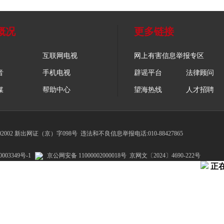
概况
更多链接
互联网电视
网上有害信息举报专区
音
手机电视
辟谣平台
法律顾问
媒
帮助中心
望海热线
人才招聘
002 新出网证（京）字098号
违法和不良信息举报电话:010-88427865
003349号-1
京公网安备 11000002000018号
京网文〔2024〕4690-222号
正