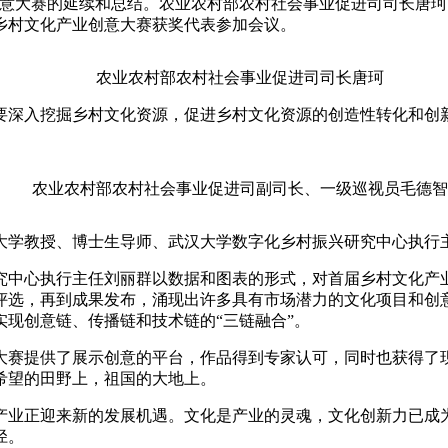
创意大赛的延续和总结。农业农村部农村社会事业促进司司长唐
乡村文化产业创意大赛获奖代表参加会议。
央博
非遗
文化
旅游
科普
健康
乐龄
阅读
云起
超级工厂
智敬中国
全民健康
颜选攻略
海洋
农业农村部农村社会事业促进司司长唐珂
深入挖掘乡村文化资源，促进乡村文化资源的创造性转化和创新
农业农村部农村社会事业促进司副司长、一级巡视员毛德智
热播榜
总台企业白名单
教授、博士生导师、武汉大学数字化乡村振兴研究中心执行
中心执行主任刘丽群以数据和图表的形式，对首届乡村文化产业
选，再到成果发布，涌现出许多具有市场潜力的文化项目和创意
现创意链、传播链和技术链的“三链融合”。
赛提供了展示创意的平台，作品得到专家认可，同时也获得了现
希望的田野上，祖国的大地上。
业正迎来新的发展机遇。文化是产业的灵魂，文化创新力已成为
径。