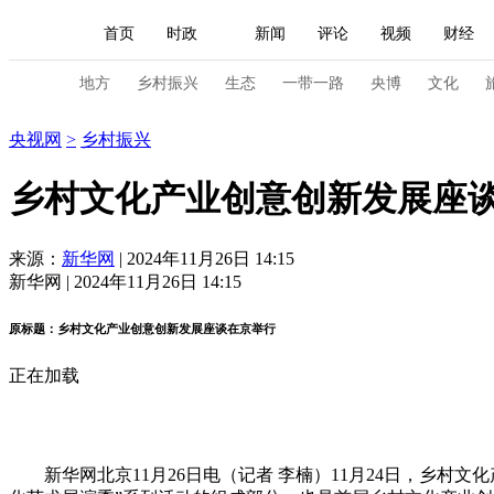
首页
时政
新闻
评论
视频
财经
人民领袖习近平
直播
海外频道
片库
iPanda
栏目大全
联播+
English
中国领导人
节目单
Монгол
听音
央视快评
微视频
习
地方
乡村振兴
生态
一带一路
央博
文化
乡村振兴
央视网
>
乡村振兴
总台春晚
网络春晚
共产党员网
秧纪录
乡村文化产业创意创新发展座
新闻
国内
国际
评论
经济
军事
来源：
新华网
| 2024年11月26日 14:15
新华网 | 2024年11月26日 14:15
人民领袖习近平
联播+
热解读
天天学习
原标题：乡村文化产业创意创新发展座谈在京举行
视频
小央视频
小央直播
直播中国
熊猫
正在加载
现场
前线
比划
快看
蓝海中国
新兵
体育
直播
竞猜
2026年世界杯
2026年
新华网北京11月26日电（记者 李楠）11月24日，乡村
VIP会员
CCTV奥林匹克频道
生活体育大会