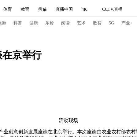
体育
教育
熊猫
直播中国
4K
CCTV.直播
式妙语
主持人
下载央视影音
热解读
天天学习
旅游
科普
健康
乐龄
阅读
艺术
数智
5G
产业+
纪录片网
国家大剧院
大型活动
谈在京举行
科技
法治
文娱
人物
公益
图片
习式妙语
央视快评
央视网评
光华锐评
锋面
频道
VR/AR
4K专区
全景新闻
请入列
人生第一次
人生第二次
活动现场
冬奥会
CBA
NBA
中超
国足
国际足球
网球
综
文化产业创意创新发展座谈在北京举行。本次座谈由农业农村部农村
体育江湖
文化体育
冰雪道路
足球道路