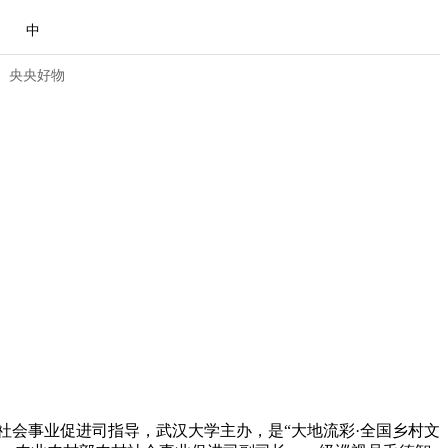
中
央央好物
合体育
亚冬会
社会事业促进司指导，武汉大学主办，是“大地流彩·全国乡村文