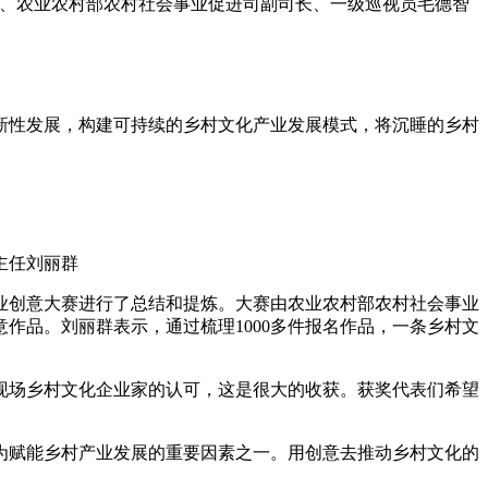
珂、农业农村部农村社会事业促进司副司长、一级巡视员毛德智
艺术
汽车
数智
5G
产业+
时尚
天气
才艺
网展
央央好物
性发展，构建可持续的乡村文化产业发展模式，将沉睡的乡村
主任刘丽群
创意大赛进行了总结和提炼。大赛由农业农村部农村社会事业
作品。刘丽群表示，通过梳理1000多件报名作品，一条乡村文
场乡村文化企业家的认可，这是很大的收获。获奖代表们希望
赋能乡村产业发展的重要因素之一。用创意去推动乡村文化的