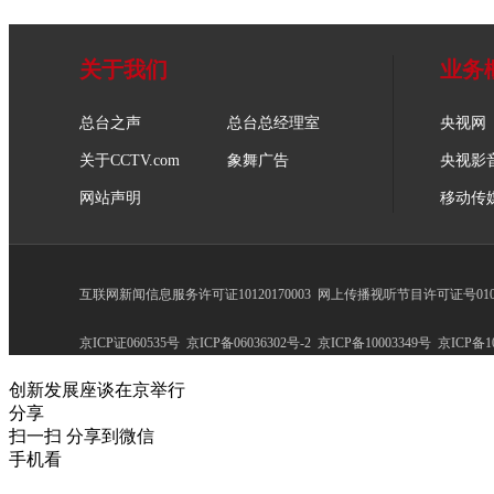
关于我们
业务
总台之声
总台总经理室
央视网
关于CCTV.com
象舞广告
央视影
网站声明
移动传
互联网新闻信息服务许可证10120170003
网上传播视听节目许可证号0102
京ICP证060535号
京ICP备06036302号-2
京ICP备10003349号
京ICP备10
创新发展座谈在京举行
分享
扫一扫 分享到微信
手机看