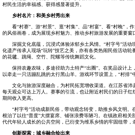
村民生活的幸福感、获得感显著提升。
乡村名片：和美乡村秀出来
看“村赛”、游“村景”、逛“村集”、品“村宴”、看“村晚”
的风俗画卷，成为展现乡村魅力、推动乡村旅游发展的重要窗
深掘文化底蕴，沉浸式体验浓郁乡土风情。“村字号”活动现
化遗产传承人现场“玩转”技艺之美，亦有各类热闹民俗活动轮
的花毽、跳绳、空竹、陀螺等传统舞蹈文化。
保持农趣农味，多途径助力土特产“出圈”。在奖品设计上，
以牵走一只活蹦乱跳的太行黑山羊。游戏环节设置上，“村排”
文化与旅游深度融合，为村民拓宽增收渠道。在江苏省沛县，
每天观众可达上万人。赛事的引流，也让附近村民们的日子红红
期间收入更高。
“村字号”活动成新民俗，带动观念转变，助推乡风文明。在福
根治了以往“普度”大摆宴席、铺张浪费等陋习。在镇政府相
代代年轻人成长的公共空间，已衍变为维系乡情的牢固纽带，
创新探索：城乡融合绘出来