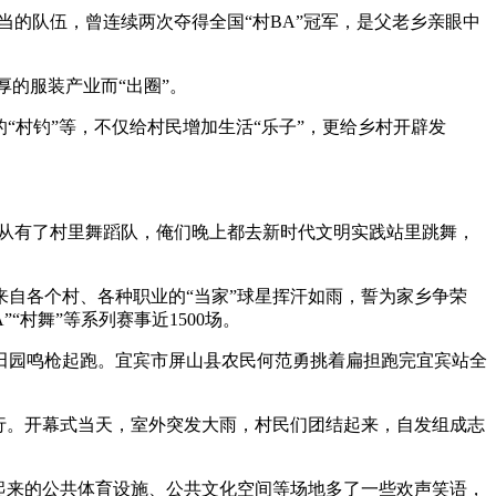
的队伍，曾连续两次夺得全国“村BA”冠军，是父老乡亲眼中
艺术
汽车
数智
5G
产业+
时尚
天气
才艺
网展
央央好物
的服装产业而“出圈”。
“村钓”等，不仅给村民增加生活“乐子”，更给乡村开辟发
从有了村里舞蹈队，俺们晚上都去新时代文明实践站里跳舞，
来自各个村、各种职业的“当家”球星挥汗如雨，誓为家乡争荣
“村舞”等系列赛事近1500场。
欢乐田园鸣枪起跑。宜宾市屏山县农民何范勇挑着扁担跑完宜宾站全
举行。开幕式当天，室外突发大雨，村民们团结起来，自发组成志
起来的公共体育设施、公共文化空间等场地多了一些欢声笑语，