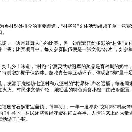
，作为乡村对外推介的重要渠道，“村字号”文体活动超越了单一
口。
场，一边是鼓舞人心的比赛，另一边配套缤纷多彩的“村集”文
番上演；比赛项目中，每支参赛队伍便是一张文化“名片”，如参
突出乡土味道，“村跑”宁夏灵武站冠军的奖品是育种期的奶牛
中特别增加椰子保龄球、趣吃青芒等互动环节，体现含“椰”量十
发源于鹿楼镇七堡村和八堡村的“村界杯”声名远播，每逢周
火火。村民张文倩介绍，她经营的特色美食小档口由政府配置，
建省石狮市宝盖镇，每年8月，一年一度举办“文明杯”村级篮球
关部门引导下，村民还将曾经花费在红白喜事、人情往来上的大量
牵动游子心弦。