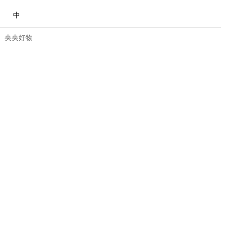
中
央央好物
合体育
亚冬会