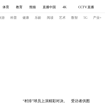
体育
教育
熊猫
直播中国
4K
CCTV.直播
式妙语
主持人
下载央视影音
热解读
天天学习
旅游
科普
健康
乐龄
阅读
艺术
数智
5G
产业+
纪录片网
国家大剧院
大型活动
科技
法治
文娱
人物
公益
图片
习式妙语
央视快评
央视网评
光华锐评
锋面
频道
VR/AR
4K专区
全景新闻
请入列
人生第一次
人生第二次
冬奥会
CBA
NBA
中超
国足
国际足球
网球
综
“村排”球员上演精彩对决。 受访者供图
体育江湖
文化体育
冰雪道路
足球道路