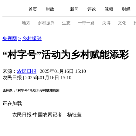
首页
时政
新闻
评论
视频
财经
人民领袖习近平
直播
海外频道
片库
iPanda
栏目大全
联播+
English
中国领导人
节目单
Монгол
听音
央视快评
微视频
习
地方
乡村振兴
生态
一带一路
央博
文化
乡村振兴
央视网
>
乡村振兴
总台春晚
网络春晚
共产党员网
秧纪录
“村字号”活动为乡村赋能添彩
新闻
国内
国际
评论
经济
军事
来源：
农民日报
| 2025年01月16日 15:10
农民日报 | 2025年01月16日 15:10
人民领袖习近平
联播+
热解读
天天学习
原标题：“村字号”活动为乡村赋能添彩
视频
小央视频
小央直播
直播中国
熊猫
正在加载
现场
前线
比划
快看
蓝海中国
新兵
农民日报·中国农网记者 杨钰莹
体育
直播
竞猜
2026年世界杯
2026年
VIP会员
CCTV奥林匹克频道
生活体育大会