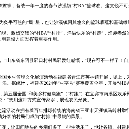
掌，备战一年一度的春节沙溪镇“村BA”篮球赛。这支锐不可当
央博
非遗
文化
旅游
科普
健康
乐龄
阅读
云起
超级工厂
智敬中国
全民健康
颜选攻略
海洋
炙手可热的“民”星，也让沙溪镇因其悠久的篮球底蕴和基础雄厚
激烈交锋的“村BA”“村排”，洋溢快乐的“村跑”，渔趣盎然的
文明建设方面发挥着重要作用。
热播榜
总台企业白名单
”山东省东阿县郭口村村民郭爱红感慨，“现在可不一样了！自
全国乡村篮球文化展演活动在福建省晋江市英林镇开展，场上，
据统计，福建省2024年“村字号”赛事覆盖全年，开展“村BA”
月，第五届全国“和美乡村健康跑”（“村跑”）在宜宾市南溪区
：“想用这种方式宣传家乡，展现农民形象。”
球交流活动在拥有着百年排球传统的海南省三亚市天涯镇马岭村
好客的村民们成为“村排”中最靓的风景。
花，让田间地头的乡亲们多了一些生活乐子，也让各镇、村建