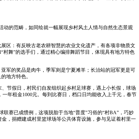
竞赛活动的范畴，如同绘就一幅展现乡村风土人情与自然生态景观
化展区：有反映古老农耕智慧的农业文化遗产，有各项非物质文
加“村舞”的选手们，通过精心编排舞蹈节目，体现具有地方特色
，亚军的奖品是肉牛，季军则是宁夏滩羊；长治站的冠军更是可
足的地方特色。
末、节假日，村民们自发组织起乡村足球赛，遇上小长假，球场
一年租金1000元。每到比赛日，档口日均能收入上千元，春节
联赛已成惯例，这项脱胎于当地“普度”习俗的“村BA”，巧妙
资金，捐赠建成村里篮球场等公共体育设施，参与见证着村里一