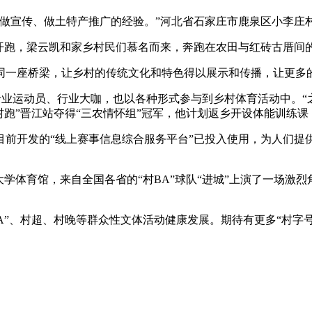
宣传、做土特产推广的经验。”河北省石家庄市鹿泉区小李庄
村开跑，梁云凯和家乡村民们慕名而来，奔跑在农田与红砖古厝间
一座桥梁，让乡村的传统文化和特色得以展示和传播，让更多
专业运动员、行业大咖，也以各种形式参与到乡村体育活动中。
村跑”晋江站夺得“三农情怀组”冠军，他计划返乡开设体能训练
开发的“线上赛事信息综合服务平台”已投入使用，为人们提
大学体育馆，来自全国各省的“村BA”球队“进城”上演了一场激
A”、村超、村晚等群众性文体活动健康发展。期待有更多“村字