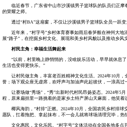
临近春节，广东省中山市沙溪镇男子篮球队的队员们正摩拳擦
财经
教育
乡村振兴
生态环境
一带一路
的荣耀之师。
大国智造
大国展会
大国保险
云顶对话
透过“村BA”这扇窗，不仅让沙溪镇男子篮球队全员一跃变为
近年来，“村字号”乡村体育赛事如雨后春笋般在神州大地涌现。
展“路子”，在挖掘乡村文化、展现和美乡村风貌以及推动乡风
村民主角：幸福生活舞起来
CCTV.节目官网
直播
节目单
栏目
片库
“以前，村里晚上静悄悄的，没啥娱乐活动，早早就休息了。
生活也变得更快乐。”
让村民做主角，丰富老百姓精神文化生活。2024年10月，
誉；场下观众座无虚席，欢呼声与加油声此起彼伏，一浪高过一浪。
让赛场做“秀场”，“秀”出新时代村民昂扬姿态。2024年5
程，原来扁担里一路挑着的是家乡土特产屏山天麻面，他笑着说
椰风海韵，“村排”正燃。2024年10月，全国农民乡村排
愿队，扛着拖把、拿起抹布，不一会儿就将球场清理完毕，热情
文化惠民，文化乐民。“村字号”文体活动在全国各地多点开