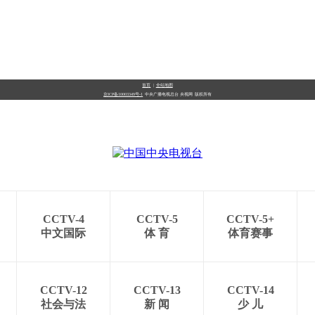
首页
|
全站地图
京ICP备10003349号-1
中央广播电视总台
央视网
版权所有
CCTV-4
CCTV-5
CCTV-5+
中文国际
体 育
体育赛事
CCTV-12
CCTV-13
CCTV-14
社会与法
新 闻
少 儿