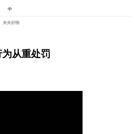
中
央央好物
行为从重处罚
合体育
亚冬会