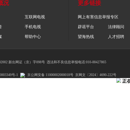
概况
更多链接
互联网电视
网上有害信息举报专区
音
手机电视
辟谣平台
法律顾问
媒
帮助中心
望海热线
人才招聘
002 新出网证（京）字098号
违法和不良信息举报电话:010-88427865
003349号-1
京公网安备 11000002000018号
京网文〔2024〕4690-222号
正