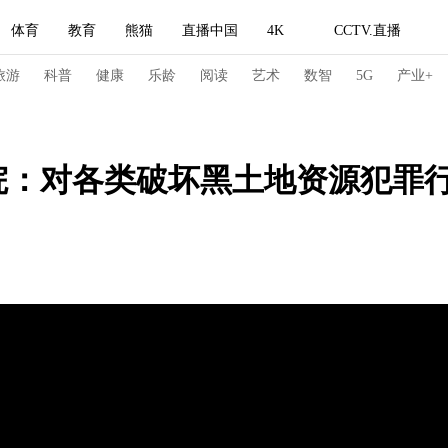
体育
教育
熊猫
直播中国
4K
CCTV.直播
式妙语
主持人
下载央视影音
热解读
天天学习
旅游
科普
健康
乐龄
阅读
艺术
数智
5G
产业+
纪录片网
国家大剧院
大型活动
院：对各类破坏黑土地资源犯罪
科技
法治
文娱
人物
公益
图片
习式妙语
央视快评
央视网评
光华锐评
锋面
频道
VR/AR
4K专区
全景新闻
请入列
人生第一次
人生第二次
冬奥会
CBA
NBA
中超
国足
国际足球
网球
综
体育江湖
文化体育
冰雪道路
足球道路