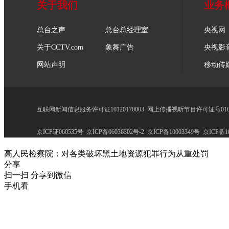
关于我们
业务
总台之声
总台总经理室
央视网
关于CCTV.com
象舞广告
央视影
网站声明
移动传
互联网新闻信息服务许可证10120170003
网上传播视听节目许可证号0102
京ICP证060535号
京ICP备06036302号-2
京ICP备10003349号
京ICP备10
高人民检察院：对各类破坏黑土地资源犯罪行为从重处罚
分享
扫一扫 分享到微信
手机看