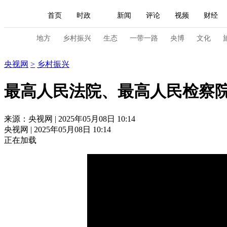
首页
时政
新闻
评论
视频
财经
人民领袖习近平
直播
海外频道
片库
iPanda
栏目大全
联播+
English
中国领导人
节目单
Монгол
听音
央视快评
微视频
习
地方
乡村振兴
生态
一带一路
央博
文化
乡村振兴
央视网
>
乡村振兴
总台春晚
网络春晚
共产党员网
秧纪录
最高人民法院、最高人民检察
新闻
国内
国际
评论
经济
军事
来源：央视网 | 2025年05月08日 10:14
央视网 | 2025年05月08日 10:14
人民领袖习近平
联播+
热解读
天天学习
正在加载
视频
小央视频
小央直播
直播中国
熊猫
现场
前线
比划
快看
蓝海中国
新兵
体育
直播
竞猜
2026年世界杯
2026年
VIP会员
CCTV奥林匹克频道
生活体育大会