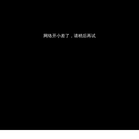
央博
非遗
文化
旅游
科普
健康
乐龄
阅读
云起
超级工厂
智敬中国
全民健康
颜选攻略
海洋
网络开小差了，请稍后再试
热播榜
总台企业白名单