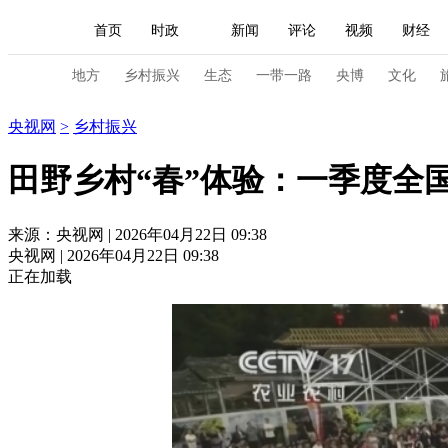
首页
时政
新闻
评论
视频
财经
人民领袖习近平
直播
海外频道
片库
iPanda
栏目大全
联播+
English
中国领导人
节目单
Монгол
听音
央视快评
微视频
习
地方
乡村振兴
生态
一带一路
央博
文化
乡村振兴
央视网
>
乡村振兴
总台春晚
网络春晚
共产党员网
秧纪录
田野乡村“春”体验：一季度全
新闻
国内
国际
评论
经济
军事
来源：央视网 | 2026年04月22日 09:38
央视网 | 2026年04月22日 09:38
人民领袖习近平
联播+
热解读
天天学习
正在加载
视频
小央视频
小央直播
直播中国
熊猫
现场
前线
比划
快看
蓝海中国
新兵
体育
直播
竞猜
2026年世界杯
2026年
VIP会员
CCTV奥林匹克频道
生活体育大会