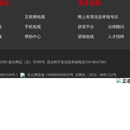
概况
更多链接
互联网电视
网上有害信息举报专区
音
手机电视
辟谣平台
法律顾问
媒
帮助中心
望海热线
人才招聘
002 新出网证（京）字098号
违法和不良信息举报电话:010-88427865
003349号-1
京公网安备 11000002000018号
京网文〔2024〕4690-222号
正