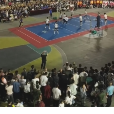
央博
非遗
文化
旅游
科普
健康
乐龄
阅读
云起
超级工厂
智敬中国
全民健康
颜选攻略
海洋
热播榜
总台企业白名单