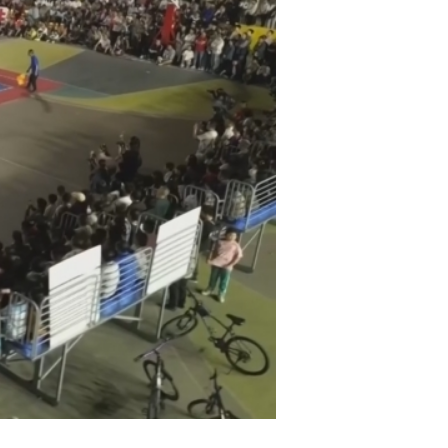
艺术
汽车
数智
5G
产业+
时尚
天气
才艺
网展
央央好物