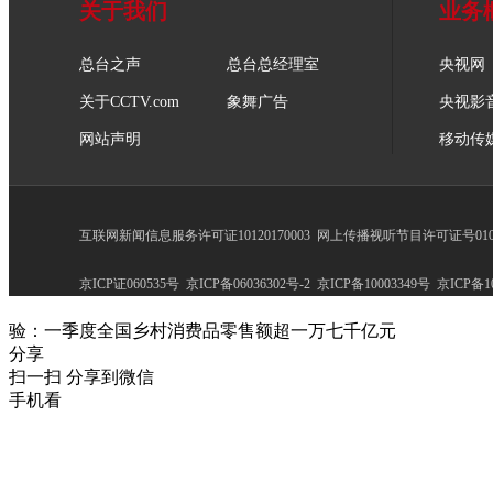
关于我们
业务
总台之声
总台总经理室
央视网
关于CCTV.com
象舞广告
央视影
网站声明
移动传
互联网新闻信息服务许可证10120170003
网上传播视听节目许可证号0102
京ICP证060535号
京ICP备06036302号-2
京ICP备10003349号
京ICP备10
验：一季度全国乡村消费品零售额超一万七千亿元
分享
扫一扫 分享到微信
手机看