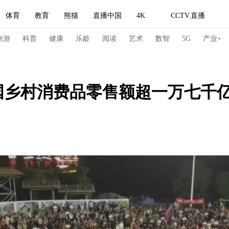
体育
教育
熊猫
直播中国
4K
CCTV.直播
式妙语
主持人
下载央视影音
热解读
天天学习
旅游
科普
健康
乐龄
阅读
艺术
数智
5G
产业+
纪录片网
国家大剧院
大型活动
国乡村消费品零售额超一万七千
科技
法治
文娱
人物
公益
图片
习式妙语
央视快评
央视网评
光华锐评
锋面
频道
VR/AR
4K专区
全景新闻
请入列
人生第一次
人生第二次
冬奥会
CBA
NBA
中超
国足
国际足球
网球
综
体育江湖
文化体育
冰雪道路
足球道路