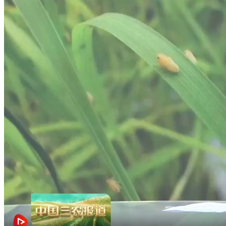
财经
教育
乡村振兴
生态环境
一带一路
央博
大国智造
大国展会
大国保险
云顶对话
云起
超
CCTV.节目官网
直播
节目单
栏目
片库
热播榜