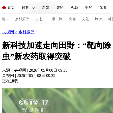
首页
时政
新闻
评论
视频
财经
体育
人民领袖习近平
直播
海外频道
片库
iPanda
栏目大全
联播+
English
中国领导人
节目单
Монгол
听音
央视快评
微视频
习式妙语
主持人
地方
乡村振兴
生态
一带一路
央博
文化
旅游
科
乡村振兴
央视网
>
乡村振兴
总台春晚
网络春晚
共产党员网
秧纪录
纪录片网
新科技加速走向田野：“靶向除
虫”新农药取得突破
新闻
国内
国际
评论
经济
军事
科技
法
人民领袖习近平
联播+
热解读
天天学习
习式妙语
来源：央视网 | 2026年05月08日 09:35
央视网 | 2026年05月08日 09:35
视频
小央视频
小央直播
直播中国
熊猫频道
V
正在加载
现场
前线
比划
快看
蓝海中国
新兵请入列
体育
直播
竞猜
2026年世界杯
2026年冬奥会
C
VIP会员
CCTV奥林匹克频道
生活体育大会
体育江湖