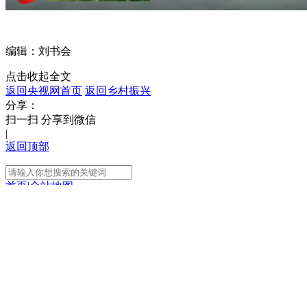
编辑：刘书会
点击收起全文
返回央视网首页
返回乡村振兴
分享：
扫一扫 分享到微信
|
返回顶部
首页
|
全站地图
京ICP备10003349号-1
中央广播电视总台
央视网
版权所有
正在阅读：
新科技加速走向田野：“靶向除
虫”新农药取得突破
分享
扫一扫 分享到微信