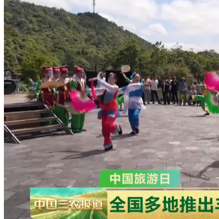
财经
教育
乡村振兴
生态环境
一带一路
央博
大国智造
大国展会
大国保险
云顶对话
云起
超
CCTV.节目官网
直播
节目单
栏目
片库
热播榜