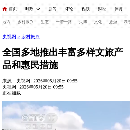
首页
时政
新闻
评论
视频
财经
体育
人民领袖习近平
直播
海外频道
片库
iPanda
栏目大全
联播+
English
中国领导人
节目单
Монгол
听音
央视快评
微视频
习式妙语
主持人
地方
乡村振兴
生态
一带一路
央博
文化
旅游
科
乡村振兴
央视网
>
乡村振兴
总台春晚
网络春晚
共产党员网
秧纪录
纪录片网
全国多地推出丰富多样文旅产
品和惠民措施
新闻
国内
国际
评论
经济
军事
科技
法
人民领袖习近平
联播+
热解读
天天学习
习式妙语
来源：央视网 | 2026年05月20日 09:55
央视网 | 2026年05月20日 09:55
视频
小央视频
小央直播
直播中国
熊猫频道
V
正在加载
现场
前线
比划
快看
蓝海中国
新兵请入列
体育
直播
竞猜
2026年世界杯
2026年冬奥会
C
VIP会员
CCTV奥林匹克频道
生活体育大会
体育江湖