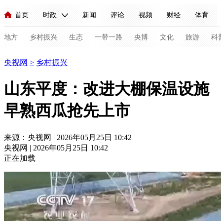
首页
时政
新闻
评论
视频
财经
体育
人民领袖习近平
直播
海外频道
片库
iPanda
栏目大全
联播+
English
中国领导人
节目单
Монгол
听音
央视快评
微视频
习式妙语
主持人
地方
乡村振兴
生态
一带一路
央博
文化
旅游
科
乡村振兴
央视网
>
乡村振兴
总台春晚
网络春晚
共产党员网
秧纪录
纪录片网
山东平度：改进大棚保温设施
早熟西瓜抢先上市
新闻
国内
国际
评论
经济
军事
科技
法
人民领袖习近平
联播+
热解读
天天学习
习式妙语
来源：央视网 | 2026年05月25日 10:42
央视网 | 2026年05月25日 10:42
视频
小央视频
小央直播
直播中国
熊猫频道
V
正在加载
现场
前线
比划
快看
蓝海中国
新兵请入列
体育
直播
竞猜
2026年世界杯
2026年冬奥会
C
VIP会员
CCTV奥林匹克频道
生活体育大会
体育江湖