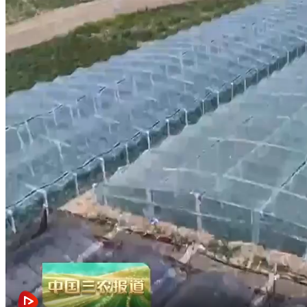
财经
教育
乡村振兴
生态环境
一带一路
央博
大国智造
大国展会
大国保险
云顶对话
云起
超
CCTV.节目官网
直播
节目单
栏目
片库
热播榜