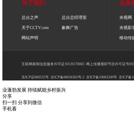
关于我们
业务
总台之声
总台总经理室
央视网
关于CCTV.com
象舞广告
央视影
网站声明
移动传
互联网新闻信息服务许可证10120170003
网上传播视听节目许可证号0102
京ICP证060535号
京ICP备06036302号-2
京ICP备10003349号
京ICP备10
业蓬勃发展 持续赋能乡村振兴
分享
扫一扫 分享到微信
手机看