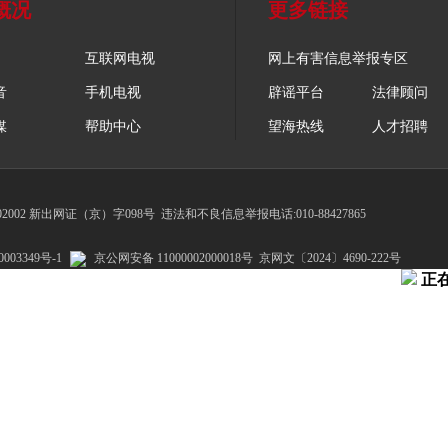
概况
更多链接
互联网电视
网上有害信息举报专区
音
手机电视
辟谣平台
法律顾问
媒
帮助中心
望海热线
人才招聘
002 新出网证（京）字098号
违法和不良信息举报电话:010-88427865
003349号-1
京公网安备 11000002000018号
京网文〔2024〕4690-222号
正