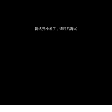
央博
非遗
文化
旅游
科普
健康
乐龄
阅读
云起
超级工厂
智敬中国
全民健康
颜选攻略
海洋
网络开小差了，请稍后再试
热播榜
总台企业白名单