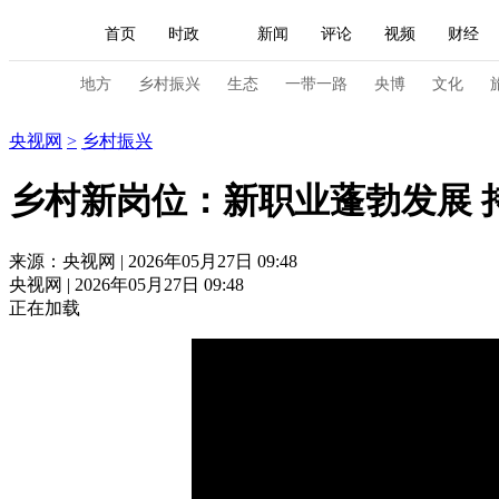
首页
时政
新闻
评论
视频
财经
人民领袖习近平
直播
海外频道
片库
iPanda
栏目大全
联播+
English
中国领导人
节目单
Монгол
听音
央视快评
微视频
习
地方
乡村振兴
生态
一带一路
央博
文化
乡村振兴
央视网
>
乡村振兴
总台春晚
网络春晚
共产党员网
秧纪录
乡村新岗位：新职业蓬勃发展 
新闻
国内
国际
评论
经济
军事
来源：央视网 | 2026年05月27日 09:48
央视网 | 2026年05月27日 09:48
人民领袖习近平
联播+
热解读
天天学习
正在加载
视频
小央视频
小央直播
直播中国
熊猫
现场
前线
比划
快看
蓝海中国
新兵
体育
直播
竞猜
2026年世界杯
2026年
VIP会员
CCTV奥林匹克频道
生活体育大会