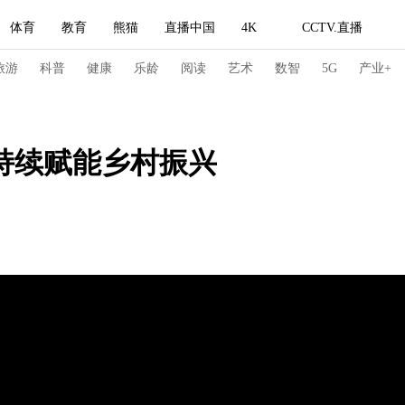
体育
教育
熊猫
直播中国
4K
CCTV.直播
式妙语
主持人
下载央视影音
热解读
天天学习
旅游
科普
健康
乐龄
阅读
艺术
数智
5G
产业+
纪录片网
国家大剧院
大型活动
持续赋能乡村振兴
科技
法治
文娱
人物
公益
图片
习式妙语
央视快评
央视网评
光华锐评
锋面
频道
VR/AR
4K专区
全景新闻
请入列
人生第一次
人生第二次
冬奥会
CBA
NBA
中超
国足
国际足球
网球
综
体育江湖
文化体育
冰雪道路
足球道路