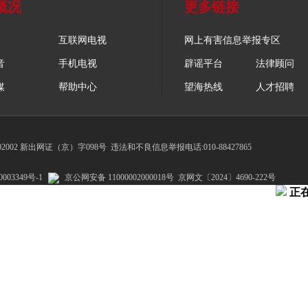
概况
更多链接
互联网电视
网上有害信息举报专区
音
手机电视
辟谣平台
法律顾问
媒
帮助中心
望海热线
人才招聘
002 新出网证（京）字098号
违法和不良信息举报电话:010-88427865
003349号-1
京公网安备 11000002000018号
京网文〔2024〕4690-222号
正