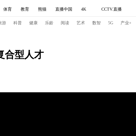
体育
教育
熊猫
直播中国
4K
CCTV.直播
式妙语
主持人
下载央视影音
热解读
天天学习
旅游
科普
健康
乐龄
阅读
艺术
数智
5G
产业+
纪录片网
国家大剧院
大型活动
复合型人才
科技
法治
文娱
人物
公益
图片
习式妙语
央视快评
央视网评
光华锐评
锋面
频道
VR/AR
4K专区
全景新闻
请入列
人生第一次
人生第二次
冬奥会
CBA
NBA
中超
国足
国际足球
网球
综
体育江湖
文化体育
冰雪道路
足球道路