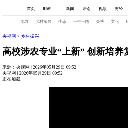
首页
时政
新闻
评论
视频
财经
人民领袖习近平
直播
海外频道
片库
iPanda
栏目大全
联播+
English
中国领导人
节目单
Монгол
听音
央视快评
微视频
习
地方
乡村振兴
生态
一带一路
央博
文化
乡村振兴
央视网
>
乡村振兴
总台春晚
网络春晚
共产党员网
秧纪录
高校涉农专业“上新” 创新培养
新闻
国内
国际
评论
经济
军事
来源：央视网 | 2026年05月29日 09:52
央视网 | 2026年05月29日 09:52
人民领袖习近平
联播+
热解读
天天学习
正在加载
视频
小央视频
小央直播
直播中国
熊猫
现场
前线
比划
快看
蓝海中国
新兵
体育
直播
竞猜
2026年世界杯
2026年
VIP会员
CCTV奥林匹克频道
生活体育大会