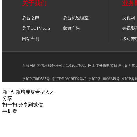
关于我们
业务
总台之声
总台总经理室
央视网
关于CCTV.com
象舞广告
央视影
网站声明
移动传
互联网新闻信息服务许可证10120170003
网上传播视听节目许可证号0102
京ICP证060535号
京ICP备06036302号-2
京ICP备10003349号
京ICP备10
新” 创新培养复合型人才
分享
扫一扫 分享到微信
手机看