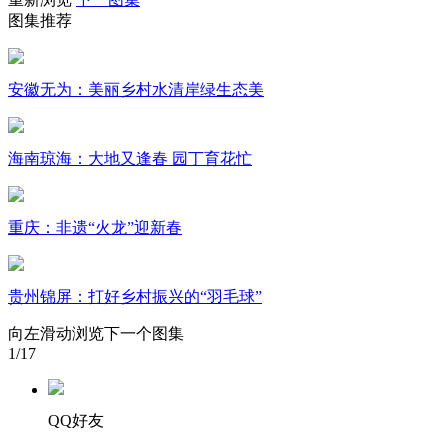
图集推荐
财经
教育
乡村振兴
生态环境
一带一路
大国智造
大国展会
大国保险
云顶对话
安徽无为：美丽乡村水清岸绿生态美
海南琼海：大地又逢春 园丁育花忙
CCTV.节目官网
直播
节目单
栏目
片库
重庆：非遗“火龙”迎新春
贵州锦屏：打好乡村振兴的“羽毛球”
向左滑动浏览下一个图集
1
/17
QQ好友