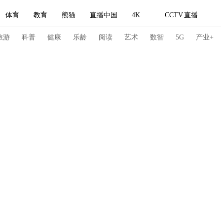
体育
教育
熊猫
直播中国
4K
CCTV.直播
式妙语
主持人
下载央视影音
热解读
天天学习
旅游
科普
健康
乐龄
阅读
艺术
数智
5G
产业+
纪录片网
国家大剧院
大型活动
科技
法治
文娱
人物
公益
图片
习式妙语
央视快评
央视网评
光华锐评
锋面
频道
VR/AR
4K专区
全景新闻
请入列
人生第一次
人生第二次
冬奥会
CBA
NBA
中超
国足
国际足球
网球
综
体育江湖
文化体育
冰雪道路
足球道路