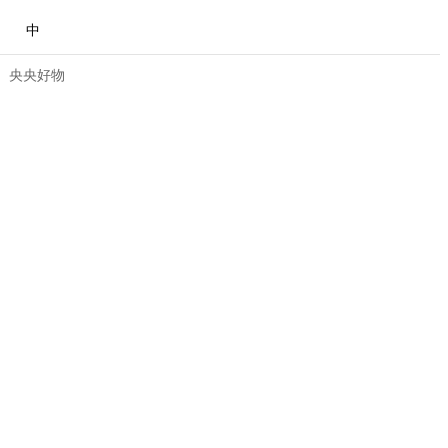
中
央央好物
合体育
亚冬会