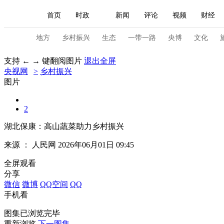
首页
时政
新闻
评论
视频
财经
人民领袖习近平
直播
海外频道
片库
iPanda
栏目大全
联播+
English
中国领导人
节目单
Монгол
听音
央视快评
微视频
习
地方
乡村振兴
生态
一带一路
央博
文化
支持 ← → 键翻阅图片
退出全屏
央视网
>
乡村振兴
总台春晚
网络春晚
共产党员网
秧纪录
图片
2
新闻
国内
国际
评论
经济
军事
湖北保康：高山蔬菜助力乡村振兴
人民领袖习近平
联播+
热解读
天天学习
来源 ：
人民网
2026年06月01日 09:45
视频
小央视频
小央直播
直播中国
熊猫
全屏观看
分享
现场
前线
比划
快看
蓝海中国
新兵
微信
微博
QQ空间
QQ
手机看
体育
直播
竞猜
2026年世界杯
2026年
图集已浏览完毕
VIP会员
CCTV奥林匹克频道
生活体育大会
重新浏览
下一图集