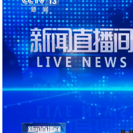
财经
教育
乡村振兴
生态环境
一带一路
央博
大国智造
大国展会
大国保险
云顶对话
云起
超
CCTV.节目官网
直播
节目单
栏目
片库
热播榜