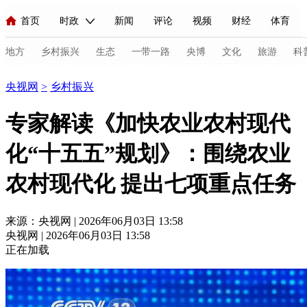
首页
时政
新闻
评论
视频
财经
体育
人民领袖习近平
直播
海外频道
片库
iPanda
栏目大全
联播+
English
中国领导人
节目单
Монгол
听音
央视快评
微视频
习式妙语
主持人
地方
乡村振兴
生态
一带一路
央博
文化
旅游
科
乡村振兴
央视网
>
乡村振兴
总台春晚
网络春晚
共产党员网
秧纪录
纪录片网
专家解读《加快农业农村现代
化“十五五”规划》：围绕农业
新闻
国内
国际
评论
经济
军事
科技
法
农村现代化 提出七项重点任务
人民领袖习近平
联播+
热解读
天天学习
习式妙语
视频
小央视频
小央直播
直播中国
熊猫频道
V
来源：央视网 | 2026年06月03日 13:58
央视网 | 2026年06月03日 13:58
现场
前线
比划
快看
蓝海中国
新兵请入列
正在加载
体育
直播
竞猜
2026年世界杯
2026年冬奥会
C
VIP会员
CCTV奥林匹克频道
生活体育大会
体育江湖