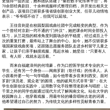
更值得一提的是，她和团队搭建了“秦腔数字化传承平台”，将
70余部经典剧目、十余种戏服样式整理归档，并开发出相关文
创产品，该项目已斩获多项省级创新创业大奖。任菲儿动情地
表示：“爷爷唱不动了，但我可以延续。”
王佳音则是在校园梨园戏曲社团中完成蜕变的典型。作为
一个曾经对京剧一窍不通的“门外汉”，她把课余时间全部投入
练习，从兰花指的精准角度到圆场步的平稳度，经过成百上千
次的重复打磨，最终站上了舞台的中心。如今，她不仅斩获多
项国家级戏曲奖项，还跟随志愿服务团队走进乡村留守儿童之
家，让孩子们亲手触摸戏服、甩起水袖，她坚信：“只要有人
唱、有人听，戏就永远活着。”
而来自福建漳州的何堉豪，作为口腔医学技术专业的大一
学生，还有另一个身份——闽南芗剧（歌仔戏）的传承人。从
小跟着外婆一句一句学唱曲，如今他带着乡音来到西安。面对
芗剧“演员老、观众老”的困境，他的破局方式非常“新”：在大
学生创新创业实践中，运用数字化手段整理老剧本与唱腔，让
千里之外的同学也能通过现代方式了解闽南文化。站在大学的
校园舞台上，他穿着戏服，用最年轻的嗓音唱响古老的词调，
他希望通过自己的努力，为传统文化的多样性贡献青春力量。