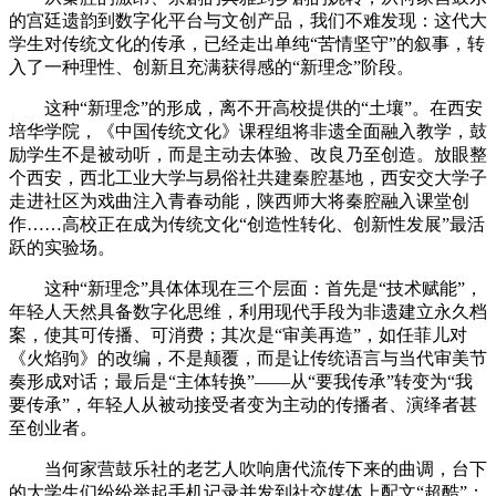
的宫廷遗韵到数字化平台与文创产品，我们不难发现：这代大
学生对传统文化的传承，已经走出单纯“苦情坚守”的叙事，转
入了一种理性、创新且充满获得感的“新理念”阶段。
这种“新理念”的形成，离不开高校提供的“土壤”。在西安
培华学院，《中国传统文化》课程组将非遗全面融入教学，鼓
励学生不是被动听，而是主动去体验、改良乃至创造。放眼整
个西安，西北工业大学与易俗社共建秦腔基地，西安交大学子
走进社区为戏曲注入青春动能，陕西师大将秦腔融入课堂创
作……高校正在成为传统文化“创造性转化、创新性发展”最活
跃的实验场。
这种“新理念”具体体现在三个层面：首先是“技术赋能”，
年轻人天然具备数字化思维，利用现代手段为非遗建立永久档
案，使其可传播、可消费；其次是“审美再造”，如任菲儿对
《火焰驹》的改编，不是颠覆，而是让传统语言与当代审美节
奏形成对话；最后是“主体转换”——从“要我传承”转变为“我
要传承”，年轻人从被动接受者变为主动的传播者、演绎者甚
至创业者。
当何家营鼓乐社的老艺人吹响唐代流传下来的曲调，台下
的大学生们纷纷举起手机记录并发到社交媒体上配文“超酷”；