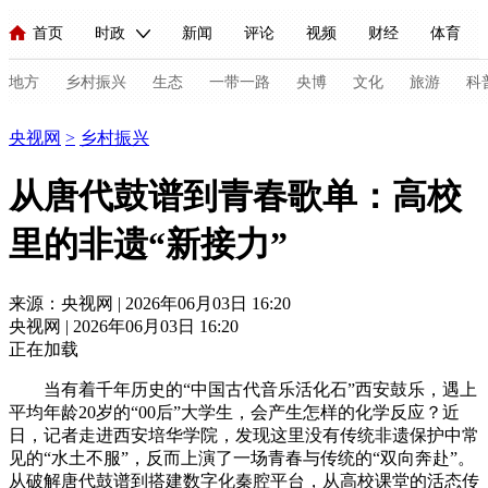
首页
时政
新闻
评论
视频
财经
体育
人民领袖习近平
直播
海外频道
片库
iPanda
栏目大全
联播+
English
中国领导人
节目单
Монгол
听音
央视快评
微视频
习式妙语
主持人
地方
乡村振兴
生态
一带一路
央博
文化
旅游
科
乡村振兴
央视网
>
乡村振兴
总台春晚
网络春晚
共产党员网
秧纪录
纪录片网
从唐代鼓谱到青春歌单：高校
里的非遗“新接力”
新闻
国内
国际
评论
经济
军事
科技
法
人民领袖习近平
联播+
热解读
天天学习
习式妙语
来源：央视网 | 2026年06月03日 16:20
央视网 | 2026年06月03日 16:20
视频
小央视频
小央直播
直播中国
熊猫频道
V
正在加载
现场
前线
比划
快看
蓝海中国
新兵请入列
当有着千年历史的“中国古代音乐活化石”西安鼓乐，遇上
平均年龄20岁的“00后”大学生，会产生怎样的化学反应？近
体育
直播
竞猜
2026年世界杯
2026年冬奥会
C
日，记者走进西安培华学院，发现这里没有传统非遗保护中常
见的“水土不服”，反而上演了一场青春与传统的“双向奔赴”。
VIP会员
CCTV奥林匹克频道
生活体育大会
体育江湖
从破解唐代鼓谱到搭建数字化秦腔平台，从高校课堂的活态传