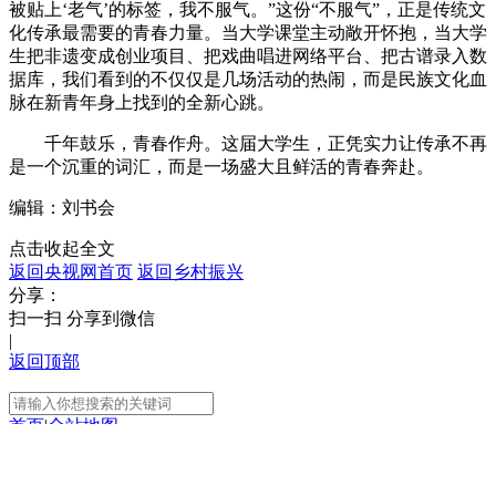
被贴上‘老气’的标签，我不服气。”这份“不服气”，正是传统文
化传承最需要的青春力量。当大学课堂主动敞开怀抱，当大学
生把非遗变成创业项目、把戏曲唱进网络平台、把古谱录入数
据库，我们看到的不仅仅是几场活动的热闹，而是民族文化血
脉在新青年身上找到的全新心跳。
千年鼓乐，青春作舟。这届大学生，正凭实力让传承不再
是一个沉重的词汇，而是一场盛大且鲜活的青春奔赴。
编辑：刘书会
点击收起全文
返回央视网首页
返回乡村振兴
分享：
扫一扫 分享到微信
|
返回顶部
首页
|
全站地图
京ICP备10003349号-1
中央广播电视总台
央视网
版权所有