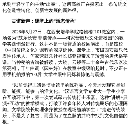
承到年轻学子的主动“出圈”，这所高校正在探索出一条传统文
财经
教育
乡村振兴
生态环境
一带一路
央博
化创造性转化、创新性发展的新路径。
大国智造
大国展会
大国保险
云顶对话
云起
超
古谱新声：课堂上的“活态传承”
2026年5月27日，在西安培华学院格物楼J101教室内，一
场名为“鼓乐长安 非遗传承——何家营鼓乐文化进校园”的教
学实践悄然进行。这并不是一场普通的校园演出，而是该校
《中国传统文化》课程的深度延伸。课堂上，市级西安鼓乐代
表性传承人、何家营鼓乐社社长郑亚福带来了珍贵的唐代俗字
CCTV.节目官网
直播
节目单
栏目
片库
热播榜
谱。当神秘的古谱被解读，大铙、云锣等二十余种古代乐器次
第亮相，千年曲调《园林好》在教室中缓缓响起时，不少正在
用手机拍摄的“00后”大学生眼中闪烁着惊艳与震撼。
“以前觉得非遗是博物馆里的陈列品，今天才发现它是能
听、能摸、能参与的活文化。”汉语言文学专业大一学生小李
在互动环节中，第一次尝试敲击传统打击乐器。这种“讲解+展
演+互动”的教学模式，打破了许多年轻人对传统民乐的心理隔
阂。文学院院长助理张萍教授在现场勉励学生：“走进传统鼓
乐，不是为了复古，而是为了在血脉的共鸣中找到文化自信的
根。”