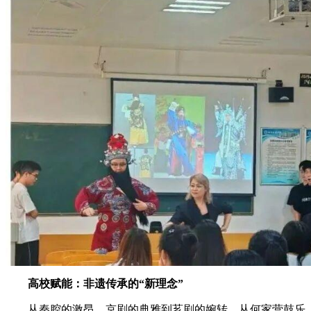
高校赋能：非遗传承的“新理念”
从秦腔的激昂、京剧的典雅到芗剧的婉转，从何家营鼓乐