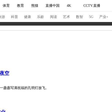
体育
教育
熊猫
直播中国
4K
CCTV.直播
式妙语
主持人
下载央视影音
热解读
天天学习
旅游
科普
健康
乐龄
阅读
艺术
数智
5G
产业+
纪录片网
国家大剧院
大型活动
科技
法治
文娱
人物
公益
图片
习式妙语
央视快评
央视网评
光华锐评
锋面
夜空
频道
VR/AR
4K专区
全景新闻
请入列
人生第一次
人生第二次
将一盏盏写满祝福的孔明灯放飞。
冬奥会
CBA
NBA
中超
国足
国际足球
网球
综
体育江湖
文化体育
冰雪道路
足球道路