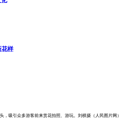
文化
央博
非遗
文化
旅游
科普
健康
乐龄
阅读
云起
超级工厂
智敬中国
全民健康
颜选攻略
海洋
新花样
热播榜
总台企业白名单
枝头，吸引众多游客前来赏花拍照、游玩。刘棋摄（人民图片网）