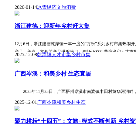
2026-01-14
冰雪经济
文旅
消费
浙江建德：迎新年乡村赶大集
12月6日，浙江建德乾潭镇一年一度的“万乐”系列乡村市集热闹
产品、美食、文创等商品琳琅满目，现场还有戏曲演出和人才市
2025-12-08
乾潭镇
人才市集
乡村市集
广西岑溪：和美乡村 生态宜居
2025年11月23日，广西梧州岑溪市南渡镇丰田村黄华河河
2025-12-01
广西岑溪
和美乡村
生态
聚力耕耘“十四五”：文旅+模式不断创新 乡村