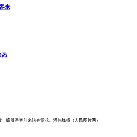
客来
旅热
放，吸引游客前来踏春赏花。潘伟峰摄（人民图片网）