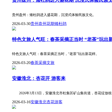
贵州盘州：矮杜鹃进入盛花期 沉浸式体验民族
财经
教育
乡村振兴
生态环境
一带一路
贵州盘州：矮杜鹃进入盛花期，沉浸式体验民族文化。
大国智造
大国展会
大国保险
云顶对话
2026-03-30
贵州盘州
花期
矮杜鹃
特色文旅人气旺：春茶采摘正当时 “老茶”玩出
CCTV.节目官网
直播
节目单
栏目
片库
特色文旅人气旺：春茶采摘正当时，“老茶”玩出新花样。
2026-03-20
春茶
采摘
文旅
安徽淮北：杏花开 游客来
2026年3月13日，安徽淮北市杜集区矿山集街道，杏花绽放
2026-03-16
安徽淮北
杏花
游客