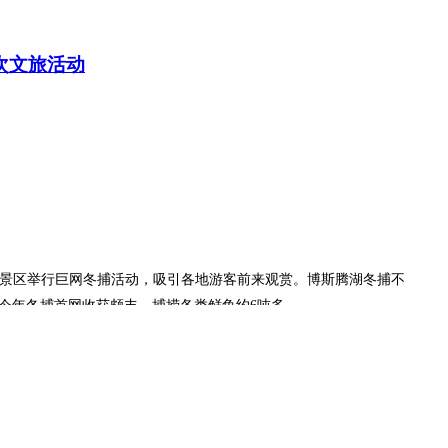
次文旅活动
口景区举行巨网冬捕活动，吸引各地游客前来观赏。博斯腾湖冬捕不
。今年冬捕首网收获颇丰，捕捞各类鲜鱼约6吨多。