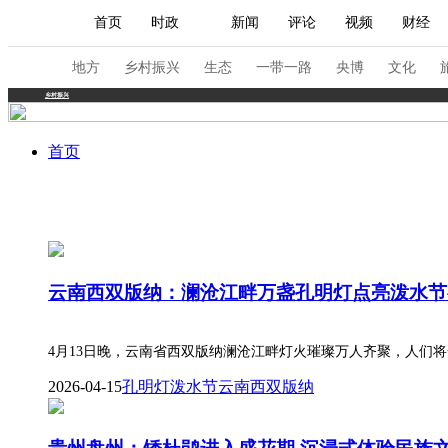
首页
时政
新闻
评论
视频
财经
人民领袖习近平
直播
海外频道
片库
iPanda
栏目大全
联播+
English
中国领导人
节目单
Монгол
听音
央视快评
微视频
习
地方
乡村振兴
生态
一带一路
央博
文化
乡村振兴
总台春晚
网络春晚
共产党员网
秧纪录
首页
新闻
国内
国际
评论
经济
军事
人民领袖习近平
联播+
热解读
天天学习
云南西双版纳：澜沧江畔万盏孔明灯点亮泼水节
视频
小央视频
小央直播
直播中国
熊猫
现场
前线
比划
快看
蓝海中国
新兵
4月13日晚，云南省西双版纳澜沧江畔灯火璀璨万人齐聚，人们
2026-04-15
孔明灯
泼水节
云南西双版纳
体育
直播
竞猜
2026年世界杯
2026年
VIP会员
CCTV奥林匹克频道
生活体育大会