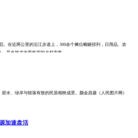
开启。在近两公里的沿江步道上，300余个摊位蜿蜒排列，日用品、农
集，是当地岁末最热闹的乡村市集。
畔，碧水、绿岸与错落有致的民居相映成景。颜金昌摄（人民图片网）
资源加速盘活