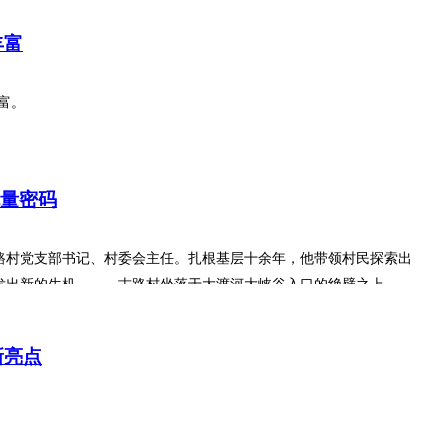
丰富
富。
流量密码
村党支部书记、村委会主任。扎根基层十余年，他带领村民探索出
出新的生机。 古路村坐落于大渡河大峡谷入口的绝壁之上，...
新亮点